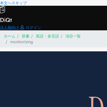
本文へスキップ
DiQt
法人様向け
ログイン
ホーム
辞書
英語 - 多言語
項目一覧
monitorizing