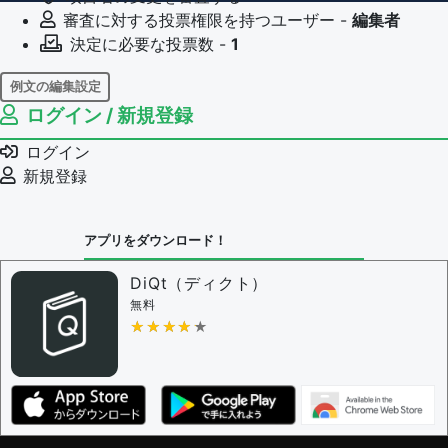
審査に対する投票権限を持つユーザー -
編集者
決定に必要な投票数 -
1
例文の編集設定
ログイン / 新規登録
例文の編集権限を持つユーザー -
すべてのユーザー
例文の削除を審査する
ログイン
審査に対する投票権限を持つユーザー -
編集者
新規登録
決定に必要な投票数 -
1
問題の編集設定
アプリをダウンロード！
問題の編集権限を持つユーザー -
すべてのユーザー
審査に対する投票権限を持つユーザー -
編集者
DiQt（ディクト）
決定に必要な投票数 -
1
無料
★★★★★
★★★★★
編集ガイドライン