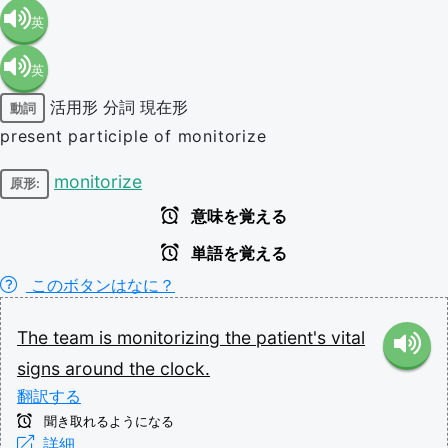
英
英
語（米
活用形
分詞
現在形
動詞
語（イ
国）
present participle of monitorize
ギリ
(en-US)
monitorize
原形:
意味を覚える
ス）
単語を覚える
(en-GB)
このボタンはなに？
The
team
is
monitorizing
the
patient's
vital
signs
around
the
clock.
翻訳する
聞き取れるようになる
詳細