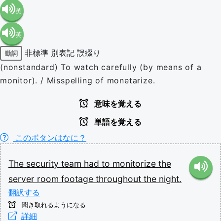
英
英
語（米
非標準
別表記
誤綴り
動詞
語（イ
国）
(nonstandard) To watch carefully (by means of a
monitor). / Misspelling of monetarize.
ギリ
(en-US)
意味を覚える
ス）
単語を覚える
このボタンはなに？
(en-GB)
The
security
team
had
to
monitorize
the
server
room
footage
throughout
the
night.
翻訳する
聞き取れるようになる
詳細