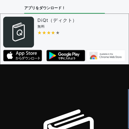
問題の編集設定
アプリをダウンロード！
問題の編集権限を持つユーザー -
すべてのユーザー
審査に対する投票権限を持つユーザー -
編集者
DiQt（ディクト）
決定に必要な投票数 -
1
無料
★★★★★
★★★★★
編集ガイドライン