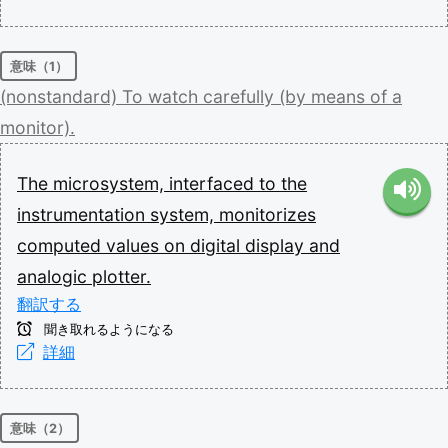
意味（1）
(nonstandard)
To
watch
carefully
(by
means
of
a
monitor).
The
microsystem,
interfaced
to
the
instrumentation
system,
monitorizes
computed
values
on
digital
display
and
analogic
plotter.
翻訳する
聞き取れるようになる
詳細
意味（2）