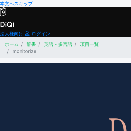
本文へスキップ
DiQt
法人様向け
ログイン
ホーム
辞書
英語 - 多言語
項目一覧
monitorize