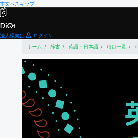
本文へスキップ
DiQt
法人様向け
ログイン
ホーム
辞書
英語 - 日本語
項目一覧
n