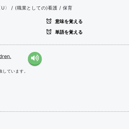
〈U〉 / (職業としての)看護 / 保育
意味を覚える
単語を覚える
dren.
強しています。