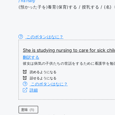
/ˈnɜːrsɪŋ/
(預かった子を)養育(保育)する / 授乳する / {名}
このボタンはなに？
She
is
studying
nursing
to
care
for
sick
chil
翻訳する
彼女は病気の子供たちの世話をするために看護学を勉
読めるようになる
話せるようになる
このボタンはなに？
詳細
意味（1）