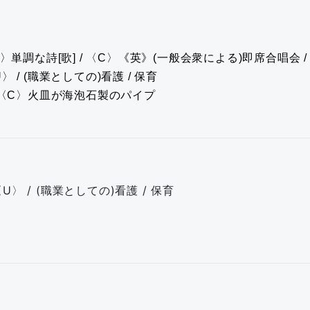
〉単調な詩[歌] / 〈C〉《英》(一般会衆による)即席合唱会 
〉 / (職業としての)看護 / 保育
/ 〈C〉火皿が海泡石製のパイプ
〈U〉 / (職業としての)看護 / 保育