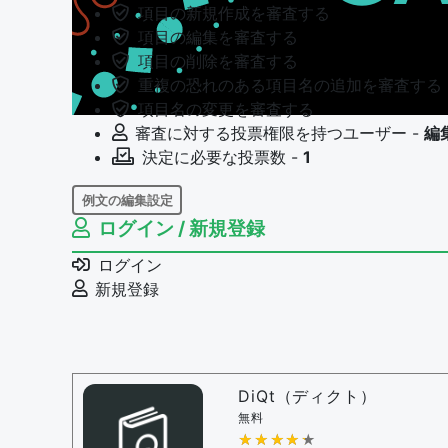
項目の新規作成を審査する
項目の編集を審査する
項目の削除を審査する
重複の恐れのある項目名の追加を審査する
項目名の変更を審査する
審査に対する投票権限を持つユーザー -
編
決定に必要な投票数 -
1
例文の編集設定
ログイン / 新規登録
例文の編集権限を持つユーザー -
すべての
例文の編集を審査する
ログイン
例文の削除を審査する
新規登録
審査に対する投票権限を持つユーザー -
編
決定に必要な投票数 -
1
問題の編集設定
問題の編集権限を持つユーザー -
すべての
DiQt（ディクト）
審査に対する投票権限を持つユーザー -
す
無料
決定に必要な投票数 -
★★★★★
★★★★★
1