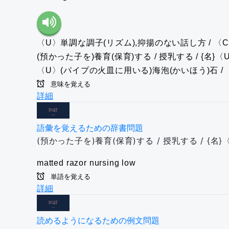
〈U〉単調な調子(リズム),抑揚のない話し方 / 〈C
(預かった子を)養育(保育)する / 授乳する / {名}〈U
〈U〉(パイプの火皿に用いる)海泡(かいほう)石 
意味を覚える
詳細
語彙を覚えるための辞書問題
(預かった子を)養育(保育)する / 授乳する / {名}
matted
razor
nursing
low
単語を覚える
詳細
読めるようになるための例文問題