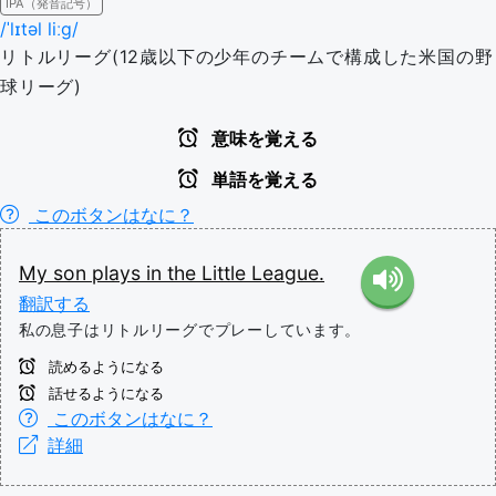
IPA（発音記号）
/ˈlɪtəl liːɡ/
リトルリーグ(12歳以下の少年のチームで構成した米国の野
球リーグ)
意味を覚える
単語を覚える
このボタンはなに？
My
son
plays
in
the
Little
League.
翻訳する
私の息子はリトルリーグでプレーしています。
読めるようになる
話せるようになる
このボタンはなに？
詳細