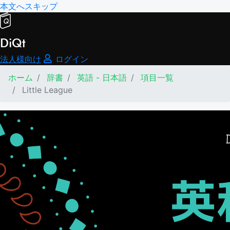
本文へスキップ
DiQt
法人様向け
ログイン
ホーム
辞書
英語 - 日本語
項目一覧
Little League