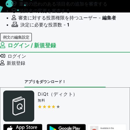
重複の恐れのある項目名の追加を審査する
項目名の変更を審査する
審査に対する投票権限を持つユーザー -
編集者
決定に必要な投票数 -
1
例文の編集設定
ログイン / 新規登録
例文の編集権限を持つユーザー -
すべてのユーザー
例文の編集を審査する
ログイン
例文の削除を審査する
新規登録
審査に対する投票権限を持つユーザー -
編集者
決定に必要な投票数 -
1
アプリをダウンロード！
問題の編集設定
問題の編集権限を持つユーザー -
すべてのユーザー
DiQt（ディクト）
審査に対する投票権限を持つユーザー -
すべてのユー
無料
ザー
★★★★★
★★★★★
決定に必要な投票数 -
1
編集ガイドライン