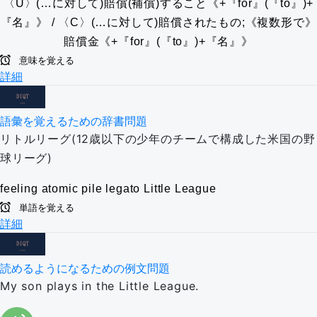
〈U〉(…に対して)賠償(補償)すること《+『for』(『to』)+
『名』》 / 〈C〉(…に対して)賠償されたもの;《複数形で》
賠償金《+『for』(『to』)+『名』》
意味を覚える
詳細
語彙を覚えるための辞書問題
リトルリーグ(12歳以下の少年のチームで構成した米国の野
球リーグ)
feeling
atomic pile
legato
Little League
単語を覚える
詳細
読めるようになるための例文問題
My son plays in the Little League.