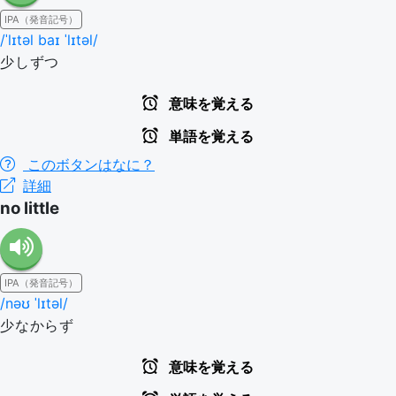
IPA（発音記号）
/ˈlɪtəl baɪ ˈlɪtəl/
少しずつ
意味を覚える
単語を覚える
このボタンはなに？
詳細
no little
IPA（発音記号）
/nəʊ ˈlɪtəl/
少なからず
意味を覚える