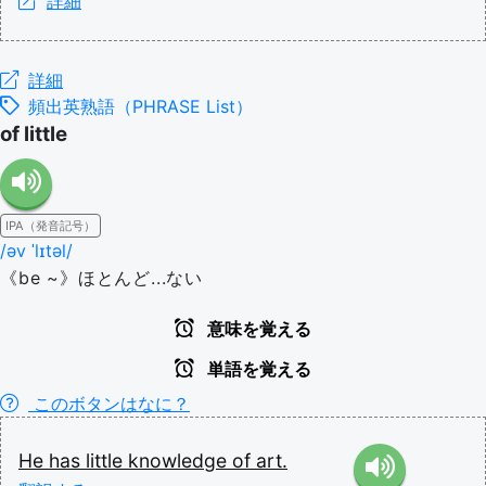
詳細
詳細
頻出英熟語（PHRASE List）
of little
IPA（発音記号）
/əv ˈlɪtəl/
《be ~》ほとんど...ない
意味を覚える
単語を覚える
このボタンはなに？
He
has
little
knowledge
of
art.