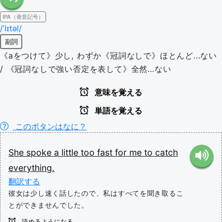
IPA（発音記号）
/ˈlɪtəl/
副詞
《aをつけて》少し, わずか《冠詞なしで》ほとんど...ない
/ 《冠詞なしで強い否定を表して》全然…ない
意味を覚える
単語を覚える
このボタンはなに？
She
spoke
a
little
too
fast
for
me
to
catch
everything.
翻訳する
彼女は少し速く話したので、私はすべてを聞き取るこ
とができませんでした。
読めるようになる