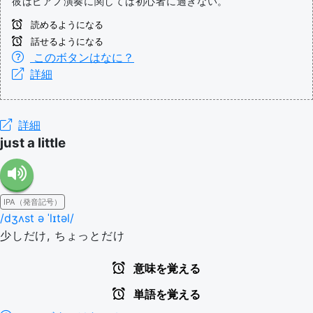
彼はピアノ演奏に関しては初心者に過ぎない。
読めるようになる
話せるようになる
このボタンはなに？
詳細
詳細
just a little
IPA（発音記号）
/dʒʌst ə ˈlɪtəl/
少しだけ, ちょっとだけ
意味を覚える
単語を覚える