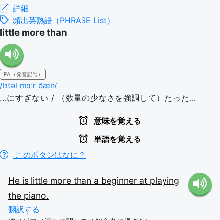
詳細
頻出英熟語（PHRASE List）
little more than
IPA（発音記号）
/lɪtəl mɔːr ðæn/
...にすぎない / （数量の少なさを強調して）たった...
意味を覚える
単語を覚える
このボタンはなに？
He
is
little
more
than
a
beginner
at
playing
the
piano.
翻訳する