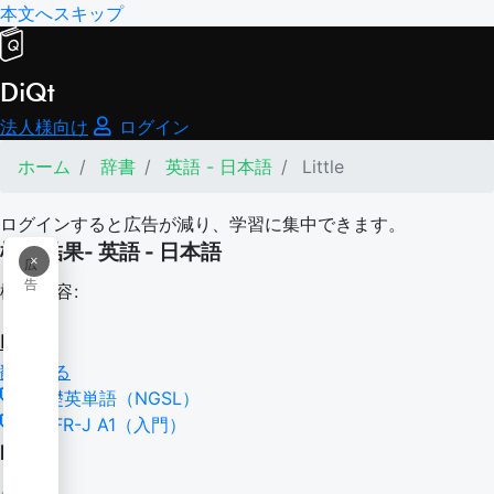
本文へスキップ
DiQt
法人様向け
ログイン
ホーム
辞書
英語 - 日本語
Little
ログインすると広告が減り、学習に集中できます。
検索結果- 英語 - 日本語
×
広
告
検索内容:
Little
翻訳する
基礎英単語（NGSL）
CEFR-J A1（入門）
little