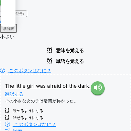
IPA（発音記号）
/ˈlɪtəl/
形容詞
小さい
意味を覚える
単語を覚える
このボタンはなに？
The
little
girl
was
afraid
of
the
dark.
翻訳する
その小さな女の子は暗闇が怖かった。
読めるようになる
話せるようになる
このボタンはなに？