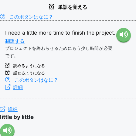
単語を覚える
このボタンはなに？
I
need
a
little
more
time
to
finish
the
project.
翻訳する
プロジェクトを終わらせるためにもう少し時間が必要
です。
読めるようになる
話せるようになる
このボタンはなに？
詳細
詳細
little by little