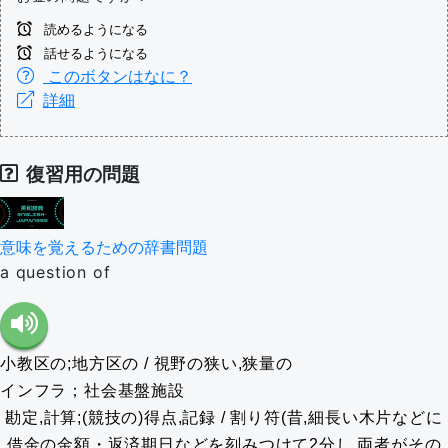
読めるようになる
話せるようになる
このボタンはなに？
詳細
復習用の問題
意味を覚えるための辞書問題
a question of
小教区の;地方区の / 視野の狭い,狭量の
インフラ；社会基盤施設
勘定,計算;(競技の)得点,記録 / 割り符(昔,細長い木片などに
借金の金額・返済期日などを刻みつけて2分し,両者がその