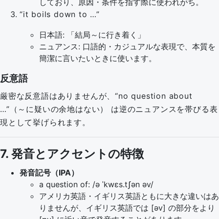
しており、原因・条件を指す際に使われがち。
“it boils down to …”
日本語: 「結局～に行き着く」
ニュアンス: 口語的・カジュアルな表現で、本質を
簡潔に言いたいときに使います。
反意語
厳密な反意語はありませんが、“no question about
…”（～に疑いの余地はない） は逆のニュアンスを帯びる表
現として挙げられます。
7. 発音とアクセントの特徴
発音記号（IPA）
a question of: /ə ˈkwɛs.tʃən əv/
アメリカ英語・イギリス英語ともに大きな違いはあ
りませんが、イギリス英語では [əv] の部分をより