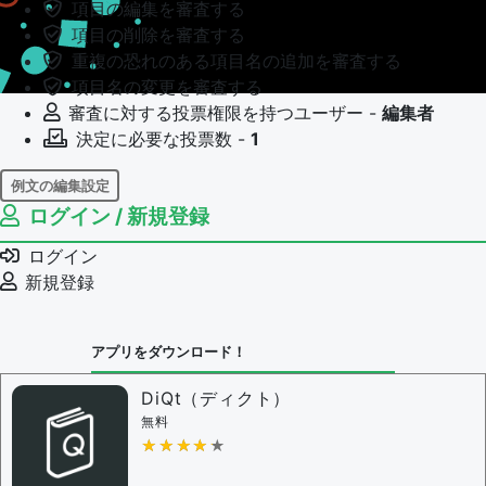
項目の編集を審査する
項目の削除を審査する
重複の恐れのある項目名の追加を審査する
項目名の変更を審査する
審査に対する投票権限を持つユーザー -
編集者
決定に必要な投票数 -
1
例文の編集設定
ログイン / 新規登録
例文の編集権限を持つユーザー -
すべてのユーザー
例文の編集を審査する
ログイン
例文の削除を審査する
新規登録
審査に対する投票権限を持つユーザー -
編集者
決定に必要な投票数 -
1
アプリをダウンロード！
問題の編集設定
問題の編集権限を持つユーザー -
すべてのユーザー
DiQt（ディクト）
審査に対する投票権限を持つユーザー -
すべてのユー
無料
ザー
★★★★★
★★★★★
決定に必要な投票数 -
1