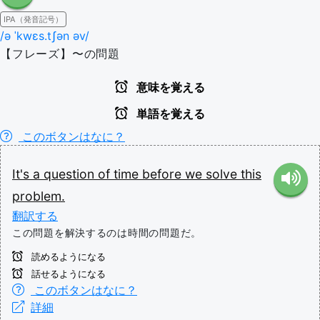
IPA（発音記号）
/ə ˈkwɛs.tʃən əv/
【フレーズ】〜の問題
意味を覚える
単語を覚える
このボタンはなに？
It's
a question of
time
before
we
solve
this
problem.
翻訳する
この問題を解決するのは時間の問題だ。
読めるようになる
話せるようになる
このボタンはなに？
詳細