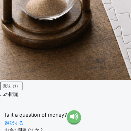
意味（1）
...の問題
Is
it
a
question
of
money?
翻訳する
お金の問題ですか？