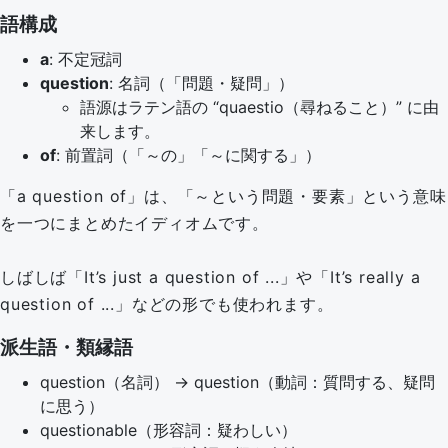
語構成
a
: 不定冠詞
question
: 名詞（「問題・疑問」）
語源はラテン語の “quaestio（尋ねること）” に由
来します。
of
: 前置詞（「～の」「～に関する」）
「a question of」は、「～という問題・要素」という意味
を一つにまとめたイディオムです。
しばしば「It’s just a question of ...」や「It’s really a
question of ...」などの形でも使われます。
派生語・類縁語
question（名詞） → question（動詞：質問する、疑問
に思う）
questionable（形容詞：疑わしい）