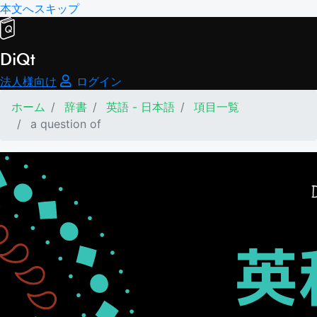
本文へスキップ
DiQt
法人様向け
ログイン
ホーム
辞書
英語 - 日本語
項目一覧
a question of