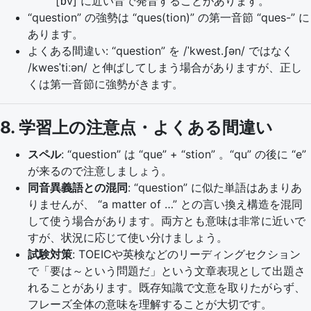
[ɒv] に近い音で発音することがあります。
“question” の強勢は “ques(tion)” の第一音節 “ques-” に
あります。
よくある間違い: “question” を /ˈkwest.ʃən/ ではなく
/kwesˈtiːən/ と伸ばしてしまう場合がありますが、正し
くは第一音節に強勢がきます。
8. 学習上の注意点・よくある間違い
スペル
: “question” は “que” + “stion” 。“qu” の後に “e”
が来るので注意しましょう。
同音異義語との混同
: “question” に似た単語はあまりあ
りませんが、 “a matter of …” との言い換え構造を混同
して使う場合があります。両方とも意味は非常に近いで
すが、状況に応じて使い分けましょう。
試験対策
: TOEICや英検などのリーディングセクション
で「要は～という問題だ」という文章表現として出題さ
れることがあります。既存知識で文意を取りたがらず、
フレーズ全体の意味を理解することが大切です。