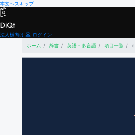
本文へスキップ
DiQt
法人様向け
ログイン
ホーム
辞書
英語 - 多言語
項目一覧
c