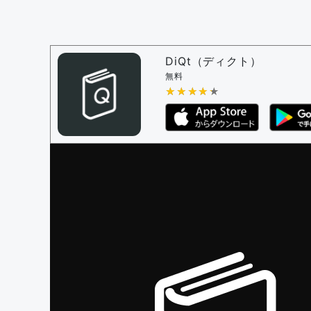
問題の編集設定
問題の編集権限を持つユーザー -
すべての
審査に対する投票権限を持つユーザー -
編
DiQt（ディクト）
決定に必要な投票数 -
1
無料
★★★★★
★★★★★
編集ガイドライン