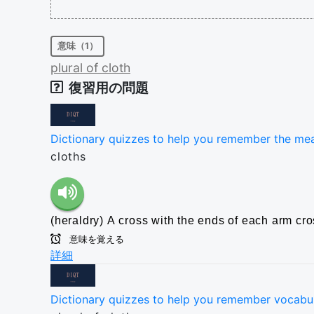
意味（1）
plural
of
cloth
復習用の問題
Dictionary quizzes to help you remember the me
cloths
(heraldry) A cross with the ends of each arm cr
意味を覚える
詳細
Dictionary quizzes to help you remember vocabu