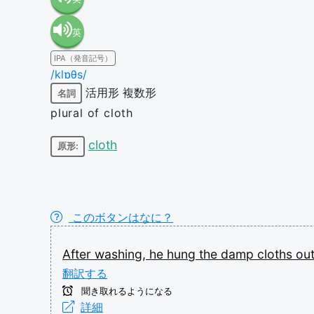
英
語（米
IPA（発音記号）
語（イ
国）
/klɒθs/
活用形
複数形
名詞
ギリ
(en-US)
plural of cloth
ス）
cloth
原形:
(en-GB)
このボタンはなに？
After
washing,
he
hung
the
damp
cloths
ou
翻訳する
聞き取れるようになる
詳細