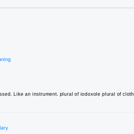
aning
ossed.
Like an instrument.
plural of iodoxole
plural of clot
lary