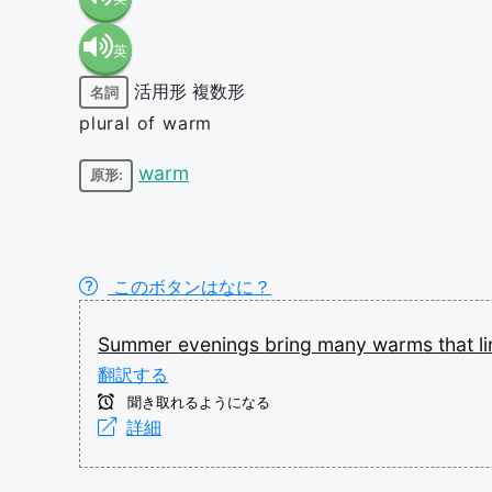
英
語（米
活用形
複数形
名詞
語（イ
国）
plural of warm
ギリ
(en-US)
warm
原形:
ス）
(en-GB)
このボタンはなに？
Summer
evenings
bring
many
warms
that
l
翻訳する
聞き取れるようになる
詳細