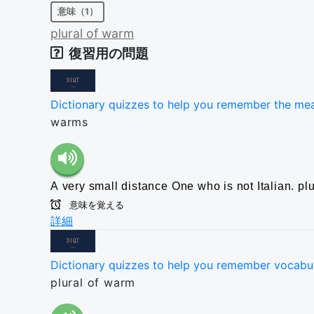
意味（1）
plural
of
warm
復習用の問題
Dictionary quizzes to help you remember the me
warms
A very small distance
One who is not Italian.
pl
意味を覚える
詳細
Dictionary quizzes to help you remember vocabu
plural of warm