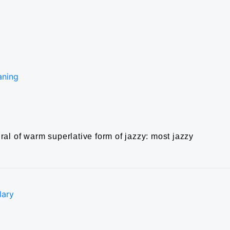
aning
ural of warm
superlative form of jazzy: most jazzy
lary