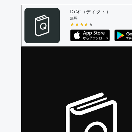
問題の編集権限を持つユーザー -
すべての
審査に対する投票権限を持つユーザー -
編
DiQt（ディクト）
決定に必要な投票数 -
1
無料
★★★★★
★★★★★
編集ガイドライン