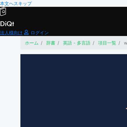
本文へスキップ
DiQt
法人様向け
ログイン
ホーム
辞書
英語 - 多言語
項目一覧
w