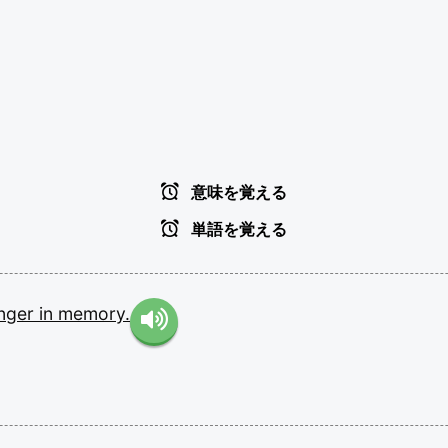
意味を覚える
単語を覚える
inger
in
memory.