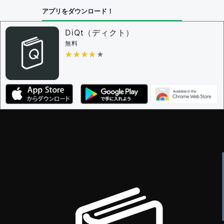
問題の編集設定
アプリをダウンロード！
問題の編集権限を持つユーザー -
すべてのユーザー
審査に対する投票権限を持つユーザー -
編集者
DiQt（ディクト）
決定に必要な投票数 -
1
無料
★★★★★
★★★★★
編集ガイドライン