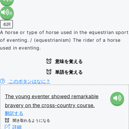
英
語（米
名詞
語（イ
国）
A horse or type of horse used in the equestrian sport
of eventing. / (equestrianism) The rider of a horse
ギリ
(en-US)
used in eventing.
ス）
意味を覚える
単語を覚える
(en-GB)
このボタンはなに？
The
young
eventer
showed
remarkable
bravery
on
the
cross-country
course.
翻訳する
聞き取れるようになる
詳細