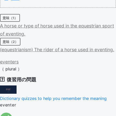
意味（1）
A
horse
or
type
of
horse
used
in
the
equestrian
sport
of
eventing.
意味（2）
(equestrianism)
The
rider
of
a
horse
used
in
eventing.
eventers
（
plural
）
復習用の問題
Dictionary quizzes to help you remember the meaning
eventer