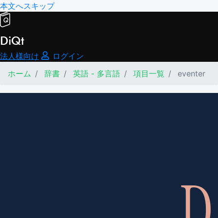
本文へスキップ
DiQt
法人様向け
ログイン
ホーム
辞書
英語 - 多言語
項目一覧
eventer