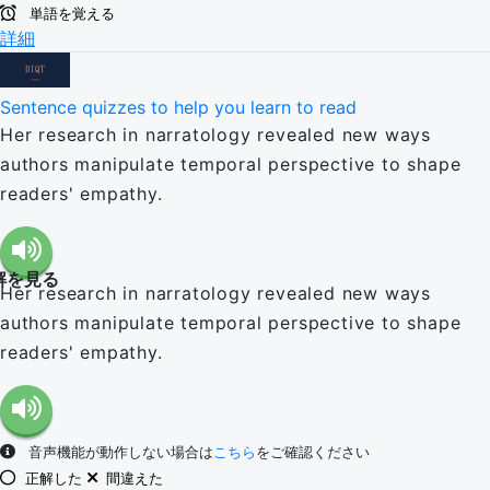
単語を覚える
詳細
Sentence quizzes to help you learn to read
Her research in narratology revealed new ways
authors manipulate temporal perspective to shape
readers' empathy.
解を見る
Her research in narratology revealed new ways
authors manipulate temporal perspective to shape
readers' empathy.
音声機能が動作しない場合は
こちら
をご確認ください
正解した
間違えた