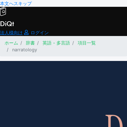
本文へスキップ
DiQt
法人様向け
ログイン
ホーム
辞書
英語 - 多言語
項目一覧
narratology