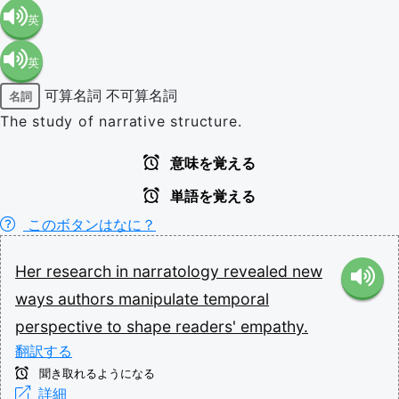
英
英
語（米
可算名詞
不可算名詞
名詞
語（イ
国）
The study of narrative structure.
ギリ
(en-US)
意味を覚える
単語を覚える
ス）
このボタンはなに？
(en-GB)
Her
research
in
narratology
revealed
new
ways
authors
manipulate
temporal
perspective
to
shape
readers'
empathy.
翻訳する
聞き取れるようになる
詳細