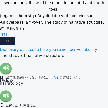
second toes; those of the other, to the third and fourth
toes.
(organic chemistry) Any diol derived from eicosane
An overpass; a flyover.
The study of narrative structure.
意味を覚える
詳細
Dictionary quizzes to help you remember vocabulary
The study of narrative structure.
音声機能が動作しない場合は
こちら
をご確認ください
解を見る
narratology
正解した
間違えた