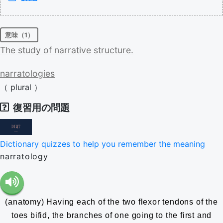
意味（1）
The
study
of
narrative
structure.
narratologies
（
plural
）
復習用の問題
Dictionary quizzes to help you remember the meaning
narratology
(anatomy) Having each of the two flexor tendons of the
toes bifid, the branches of one going to the first and