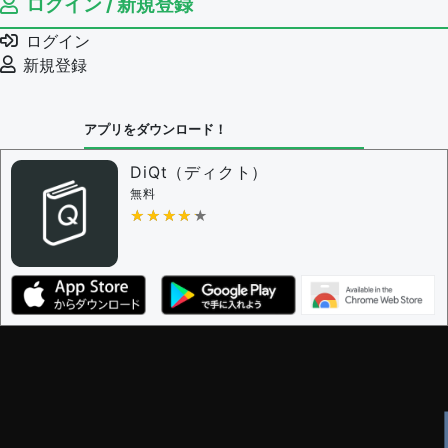
ログイン / 新規登録
例文の編集権限を持つユーザー -
すべてのユーザー
例文の削除を審査する
ログイン
審査に対する投票権限を持つユーザー -
編集者
新規登録
決定に必要な投票数 -
1
問題の編集設定
アプリをダウンロード！
問題の編集権限を持つユーザー -
すべてのユーザー
審査に対する投票権限を持つユーザー -
編集者
DiQt（ディクト）
決定に必要な投票数 -
1
無料
★★★★★
★★★★★
編集ガイドライン