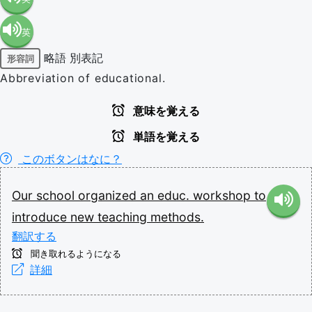
英
語（米
略語
別表記
形容詞
語（イ
国）
Abbreviation of educational.
ギリ
(en-US)
意味を覚える
単語を覚える
ス）
このボタンはなに？
(en-GB)
Our
school
organized
an
educ.
workshop
to
introduce
new
teaching
methods.
翻訳する
聞き取れるようになる
詳細