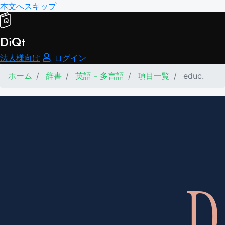
本文へスキップ
DiQt
法人様向け
ログイン
ホーム
辞書
英語 - 多言語
項目一覧
educ.