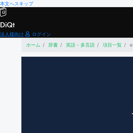
本文へスキップ
DiQt
法人様向け
ログイン
ホーム
辞書
英語 - 多言語
項目一覧
e