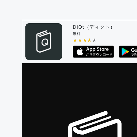
問題の編集設定
問題の編集権限を持つユーザー -
すべての
審査に対する投票権限を持つユーザー -
編
DiQt（ディクト）
決定に必要な投票数 -
1
無料
★★★★★
★★★★★
編集ガイドライン