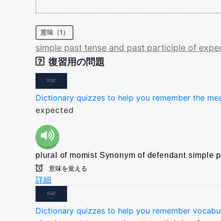
意味（1）
simple
past
tense
and
past
participle
of
expe
復習用の問題
Dictionary quizzes to help you remember the me
expected
plural of momist
Synonym of defendant
simple p
意味を覚える
詳細
Dictionary quizzes to help you remember vocabu