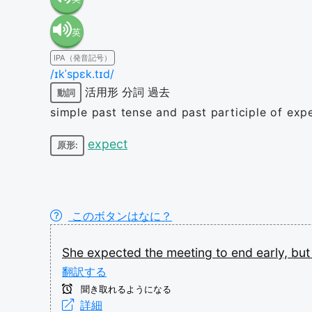
英
語（米
IPA（発音記号）
語（イ
国）
/ɪkˈspɛk.tɪd/
活用形
分詞
過去
動詞
ギリ
(en-US)
simple past tense and past participle of exp
ス）
expect
原形:
(en-GB)
このボタンはなに？
She
expected
the
meeting
to
end
early,
bu
翻訳する
聞き取れるようになる
詳細