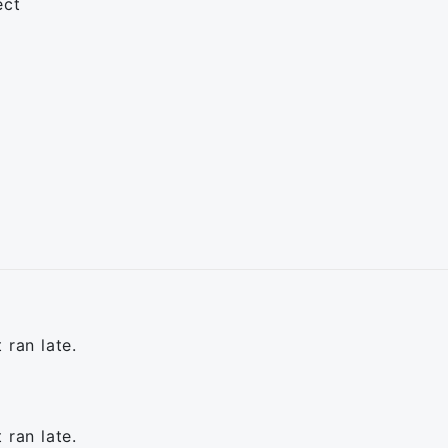
ect
 ran late.
 ran late.