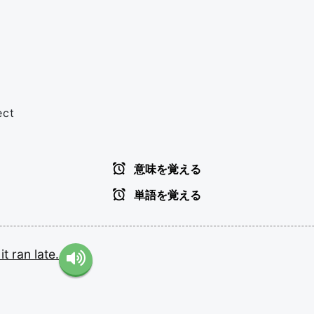
ect
意味を覚える
単語を覚える
t
it
ran
late.