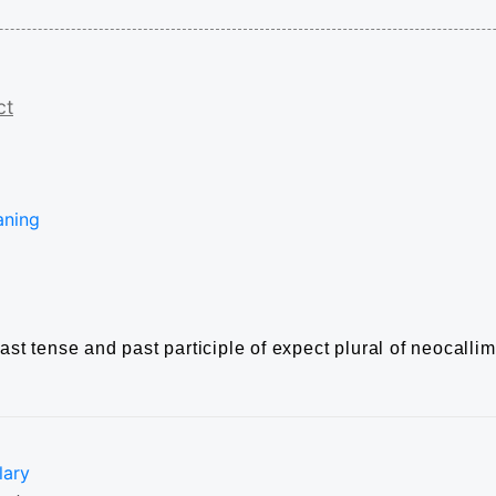
ct
aning
ast tense and past participle of expect
plural of neocalli
lary