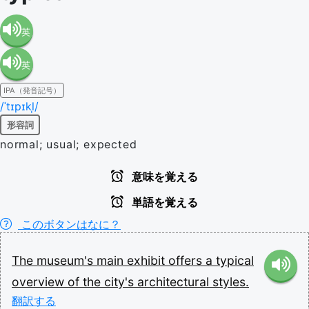
英
英
語（米
IPA（発音記号）
語（イ
国）
/ˈtɪpɪkl̩/
形容詞
ギリ
(en-US)
normal; usual; expected
ス）
意味を覚える
単語を覚える
(en-GB)
このボタンはなに？
The
museum's
main
exhibit
offers
a
typical
overview
of
the
city's
architectural
styles.
翻訳する