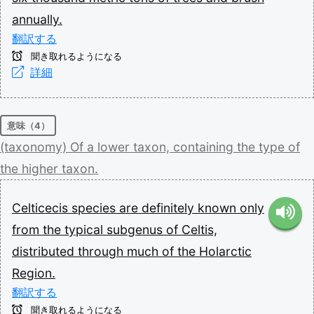
annually.
翻訳する
聞き取れるようになる
詳細
意味（4）
(taxonomy)
Of
a
lower
taxon,
containing
the
type
of
the
higher
taxon.
Celticecis
species
are
definitely
known
only
from
the
typical
subgenus
of
Celtis,
distributed
through
much
of
the
Holarctic
Region.
翻訳する
聞き取れるようになる