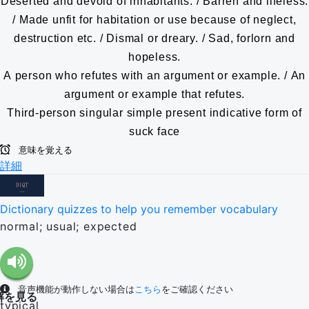
Deserted and devoid of inhabitants. / Barren and lifeless.
/ Made unfit for habitation or use because of neglect,
destruction etc. / Dismal or dreary. / Sad, forlorn and
hopeless.
A person who refutes with an argument or example. / An
argument or example that refutes.
Third-person singular simple present indicative form of
suck face
意味を覚える
詳細
Dictionary quizzes to help you remember vocabulary
normal; usual; expected
音声機能が動作しない場合は
こちら
をご確認ください
解を見る
typical