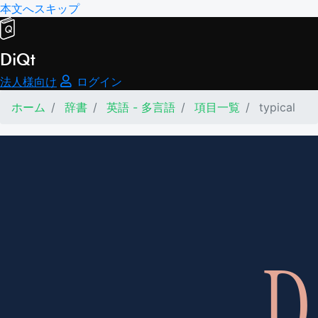
本文へスキップ
DiQt
法人様向け
ログイン
ホーム
辞書
英語 - 多言語
項目一覧
typical