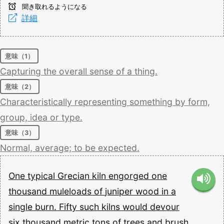
聞き取れるようになる
詳細
意味（1）
Capturing
the
overall
sense
of
a
thing.
意味（2）
Characteristically
representing
something
by
form,
group,
idea
or
type.
意味（3）
Normal,
average;
to
be
expected.
One
typical
Grecian
kiln
engorged
one
thousand
muleloads
of
juniper
wood
in
a
single
burn.
Fifty
such
kilns
would
devour
six
thousand
metric
tons
of
trees
and
brush