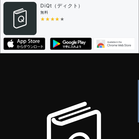
審査に対する投票権限を持つユーザー -
編集者
DiQt（ディクト）
決定に必要な投票数 -
1
無料
★★★★★
★★★★★
編集ガイドライン