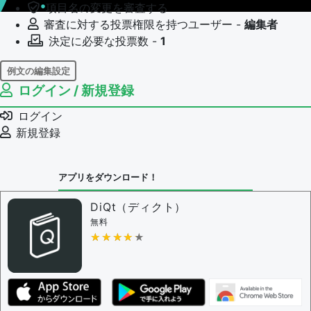
項目名の変更を審査する
審査に対する投票権限を持つユーザー -
編集者
決定に必要な投票数 -
1
例文の編集設定
ログイン / 新規登録
例文の編集権限を持つユーザー -
すべてのユーザー
例文の編集を審査する
ログイン
例文の削除を審査する
新規登録
審査に対する投票権限を持つユーザー -
編集者
決定に必要な投票数 -
1
アプリをダウンロード！
問題の編集設定
問題の編集権限を持つユーザー -
すべてのユーザー
DiQt（ディクト）
審査に対する投票権限を持つユーザー -
すべてのユー
無料
ザー
★★★★★
★★★★★
決定に必要な投票数 -
1
編集ガイドライン