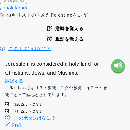
IPA（発音記号）
/ˈhoʊli lænd/
聖地(キリストの住んだPalestineをいう)
意味を覚える
単語を覚える
このボタンはなに？
Jerusalem
is
considered
a
holy
land
for
Christians,
Jews,
and
Muslims.
翻訳する
エルサレムはキリスト教徒、ユダヤ教徒、イスラム教
徒にとって聖地とされています。
読めるようになる
話せるようになる
このボタンはなに？
詳細