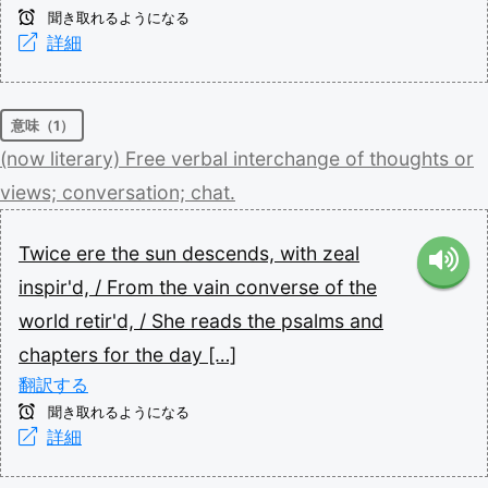
聞き取れるようになる
詳細
意味（1）
(now
literary)
Free
verbal
interchange
of
thoughts
or
views;
conversation;
chat.
Twice
ere
the
sun
descends,
with
zeal
inspir'd,
/
From
the
vain
converse
of
the
world
retir'd,
/
She
reads
the
psalms
and
chapters
for
the
day
[…]
翻訳する
聞き取れるようになる
詳細