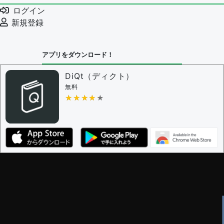
例文の削除を審査する
ログイン
審査に対する投票権限を持つユーザー -
編集者
新規登録
決定に必要な投票数 -
1
問題の編集設定
アプリをダウンロード！
問題の編集権限を持つユーザー -
すべてのユーザー
審査に対する投票権限を持つユーザー -
編集者
DiQt（ディクト）
決定に必要な投票数 -
1
無料
★★★★★
★★★★★
編集ガイドライン