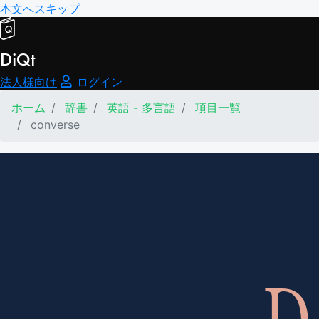
本文へスキップ
DiQt
法人様向け
ログイン
ホーム
辞書
英語 - 多言語
項目一覧
converse