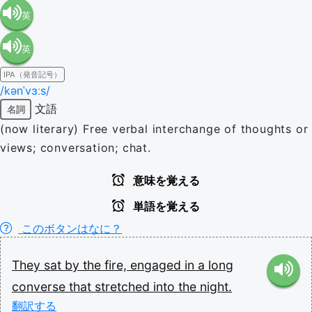
英
英
語（米
IPA（発音記号）
語（イ
国）
/kənˈvɜːs/
文語
名詞
ギリ
(en-US)
(now literary) Free verbal interchange of thoughts or
views; conversation; chat.
ス）
意味を覚える
(en-GB)
単語を覚える
このボタンはなに？
They
sat
by
the
fire,
engaged
in
a
long
converse
that
stretched
into
the
night.
翻訳する