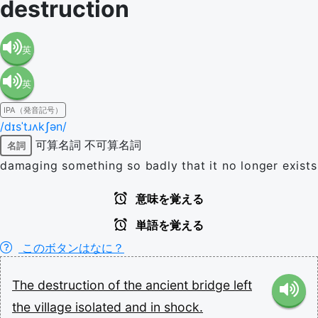
destruction
英
英
語（米
IPA（発音記号）
語（イ
国）
/dɪsˈtɹʌkʃən/
可算名詞
不可算名詞
名詞
ギリ
(en-US)
damaging something so badly that it no longer exists
ス）
意味を覚える
単語を覚える
(en-GB)
このボタンはなに？
The
destruction
of
the
ancient
bridge
left
the
village
isolated
and
in
shock.