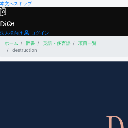
本文へスキップ
DiQt
法人様向け
ログイン
ホーム
辞書
英語 - 多言語
項目一覧
destruction