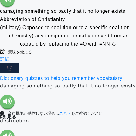
damaging something so badly that it no longer exists
Abbreviation of Christianity.
(military) Opposed to coalition or to a specific coalition.
(chemistry) any compound formally derived from an
oxoacid by replacing the =O with =NNR₂
意味を覚える
詳細
Dictionary quizzes to help you remember vocabulary
damaging something so badly that it no longer exists
音声機能が動作しない場合は
こちら
をご確認ください
解を見る
destruction