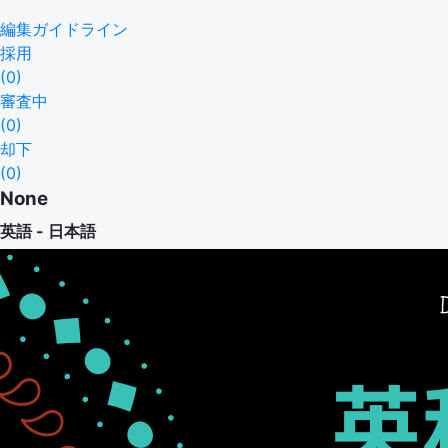
編集ガイドライン
採用
(
0
)
審査中
(
0
)
却下
(
0
)
None
英語 - 日本語