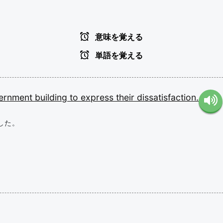
意味を覚える
単語を覚える
ernment
building
to
express
their
dissatisfaction.
した。