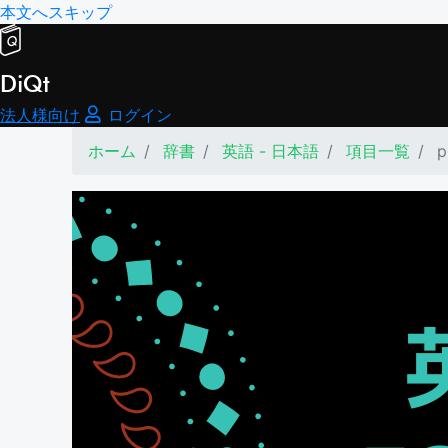
本文へスキップ
DiQt
法人様向け
ログイン
ホーム
辞書
英語 - 日本語
項目一覧
p