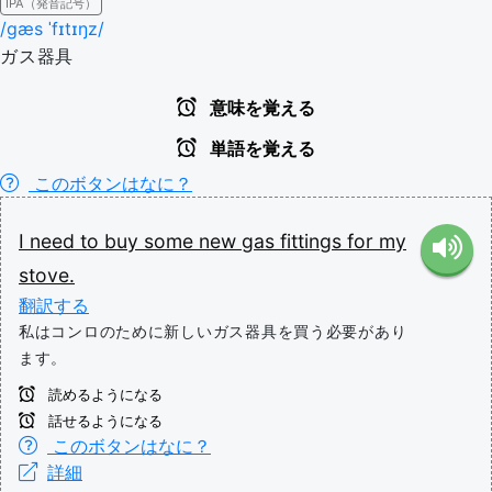
IPA（発音記号）
/ɡæs ˈfɪtɪŋz/
ガス器具
意味を覚える
単語を覚える
このボタンはなに？
I
need
to
buy
some
new
gas
fittings
for
my
stove.
翻訳する
私はコンロのために新しいガス器具を買う必要があり
ます。
読めるようになる
話せるようになる
このボタンはなに？
詳細