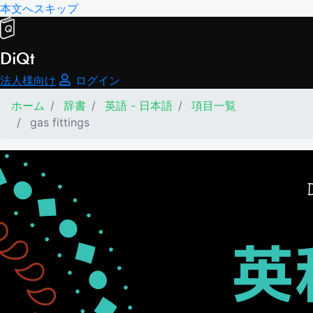
本文へスキップ
DiQt
法人様向け
ログイン
ホーム
辞書
英語 - 日本語
項目一覧
gas fittings