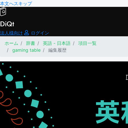
本文へスキップ
DiQt
法人様向け
ログイン
ホーム
辞書
英語 - 日本語
項目一覧
gaming table
編集履歴