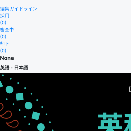
編集ガイドライン
採用
(
0
)
審査中
(
0
)
却下
(
0
)
None
英語 - 日本語