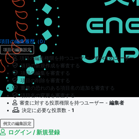
項目の編集履歴（0）
項目の編集設定
項目の編集権限を持つユーザー -
すべてのユーザー
項目の新規作成を審査する
項目の編集を審査する
項目の削除を審査する
重複の恐れのある項目名の追加を審査する
項目名の変更を審査する
審査に対する投票権限を持つユーザー -
編集者
決定に必要な投票数 -
1
例文の編集設定
ログイン / 新規登録
例文の編集権限を持つユーザー -
すべてのユーザー