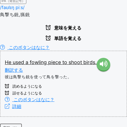
IPA（発音記号）
/faʊlɪŋ piːs/
鳥撃ち銃,猟銃
意味を覚える
単語を覚える
このボタンはなに？
He
used
a
fowling
piece
to
shoot
birds.
翻訳する
彼は鳥撃ち銃を使って鳥を撃った。
読めるようになる
話せるようになる
このボタンはなに？
詳細