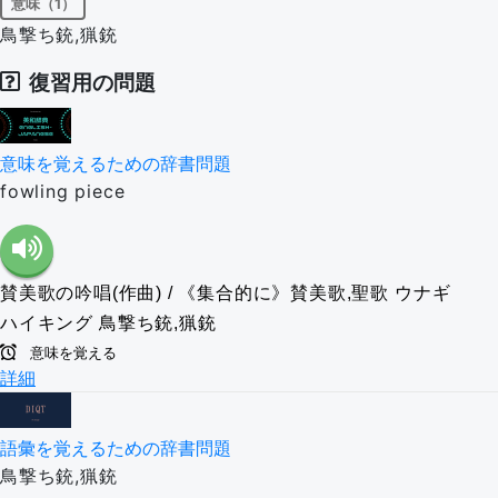
意味（1）
鳥撃ち銃,猟銃
復習用の問題
意味を覚えるための辞書問題
fowling piece
賛美歌の吟唱(作曲) / 《集合的に》賛美歌,聖歌
ウナギ
ハイキング
鳥撃ち銃,猟銃
意味を覚える
詳細
語彙を覚えるための辞書問題
鳥撃ち銃,猟銃