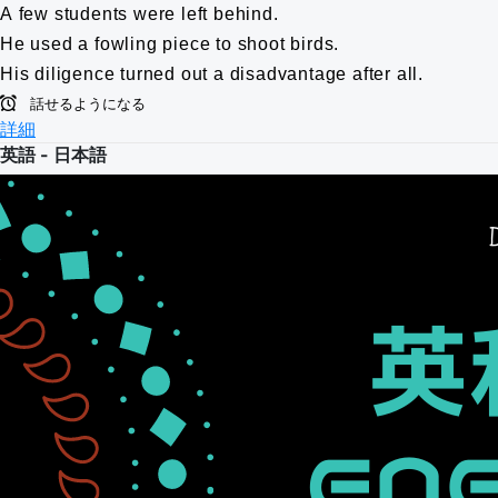
A few students were left behind.
He used a fowling piece to shoot birds.
His diligence turned out a disadvantage after all.
話せるようになる
詳細
英語 - 日本語