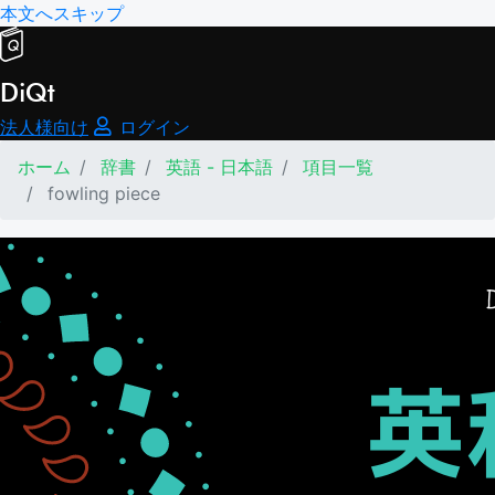
本文へスキップ
DiQt
法人様向け
ログイン
ホーム
辞書
英語 - 日本語
項目一覧
fowling piece