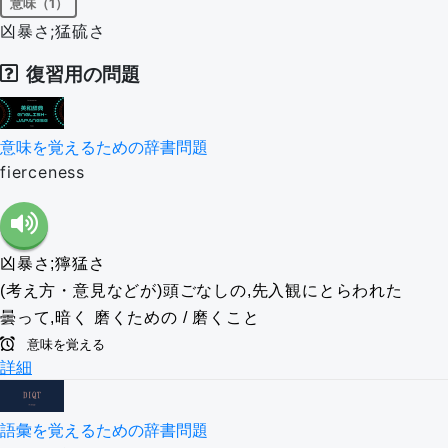
意味（1）
凶暴さ;猛硫さ
復習用の問題
意味を覚えるための辞書問題
fierceness
凶暴さ;獰猛さ
(考え方・意見などが)頭ごなしの,先入観にとらわれた
曇って,暗く
磨くための / 磨くこと
意味を覚える
詳細
語彙を覚えるための辞書問題