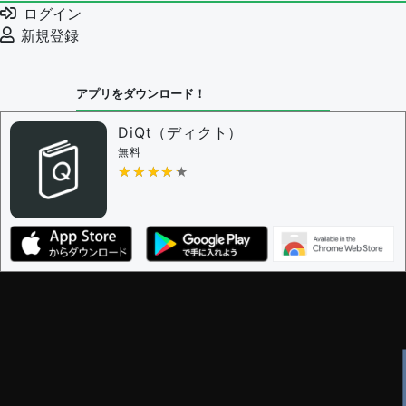
例文の編集を審査する
ログイン
例文の削除を審査する
新規登録
審査に対する投票権限を持つユーザー -
編集者
決定に必要な投票数 -
1
アプリをダウンロード！
問題の編集設定
問題の編集権限を持つユーザー -
すべてのユーザー
DiQt（ディクト）
審査に対する投票権限を持つユーザー -
すべてのユー
無料
ザー
★★★★★
★★★★★
決定に必要な投票数 -
1
編集ガイドライン