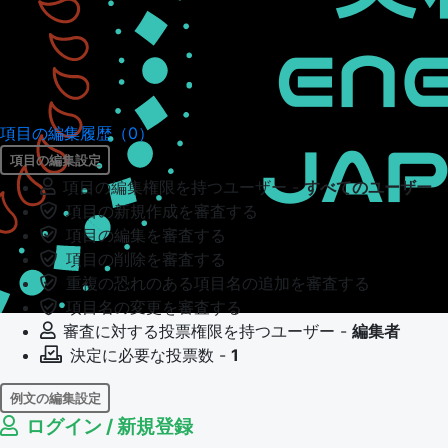
項目の編集履歴（0）
項目の編集設定
項目の編集権限を持つユーザー -
すべてのユーザー
項目の新規作成を審査する
項目の編集を審査する
項目の削除を審査する
重複の恐れのある項目名の追加を審査する
項目名の変更を審査する
審査に対する投票権限を持つユーザー -
編集者
決定に必要な投票数 -
1
例文の編集設定
ログイン / 新規登録
例文の編集権限を持つユーザー -
すべてのユーザー