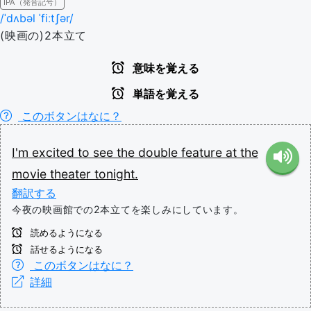
IPA（発音記号）
/ˈdʌbəl ˈfiːtʃər/
(映画の)2本立て
意味を覚える
単語を覚える
このボタンはなに？
I'm
excited
to
see
the
double
feature
at
the
movie
theater
tonight.
翻訳する
今夜の映画館での2本立てを楽しみにしています。
読めるようになる
話せるようになる
このボタンはなに？
詳細