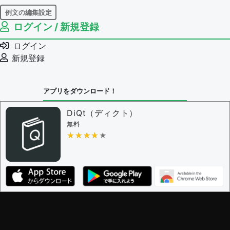
例文の編集設定
ログイン / 新規登録
例文の編集権限を持つユーザー -
すべてのユーザー
例文の編集を審査する
ログイン
例文の削除を審査する
新規登録
審査に対する投票権限を持つユーザー -
編集者
決定に必要な投票数 -
1
アプリをダウンロード！
問題の編集設定
問題の編集権限を持つユーザー -
すべてのユーザー
DiQt（ディクト）
審査に対する投票権限を持つユーザー -
すべてのユー
無料
ザー
★★★★★
★★★★★
決定に必要な投票数 -
1
編集ガイドライン