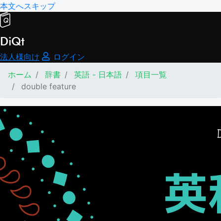
本文へスキップ
DiQt
法人様向け
ログイン
ホーム
辞書
英語 - 日本語
項目一覧
double feature