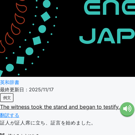
英和辞書
最終更新日：2025/11/17
例文
The
witness
took
the
stand
and
began
to
testify.
翻訳する
証人が証人席に立ち、証言を始めました。