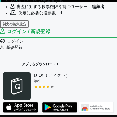
項目名の変更を審査する
審査に対する投票権限を持つユーザー -
編集者
決定に必要な投票数 -
1
例文の編集設定
ログイン / 新規登録
例文の編集権限を持つユーザー -
すべてのユーザー
例文の編集を審査する
ログイン
例文の削除を審査する
新規登録
審査に対する投票権限を持つユーザー -
編集者
決定に必要な投票数 -
1
アプリをダウンロード！
問題の編集設定
問題の編集権限を持つユーザー -
すべてのユーザー
DiQt（ディクト）
審査に対する投票権限を持つユーザー -
すべてのユー
無料
ザー
★★★★★
★★★★★
決定に必要な投票数 -
1
編集ガイドライン