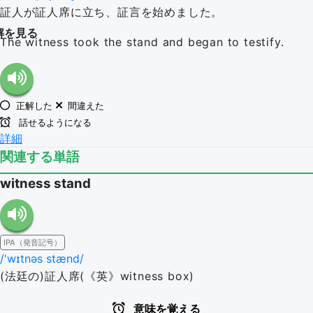
証人が証人席に立ち、証言を始めました。
解を見る
The witness took the stand and began to testify.
正解した
間違えた
話せるようになる
詳細
関連する単語
witness stand
IPA（発音記号）
/'wɪtnəs stænd/
(法廷の)証人席(《英》witness box)
意味を覚える