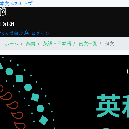
本文へスキップ
DiQt
法人様向け
ログイン
ホーム
辞書
英語 - 日本語
例文一覧
例文