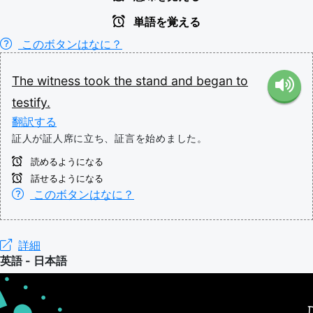
単語を覚える
このボタンはなに？
The
witness
took
the
stand
and
began
to
testify.
翻訳する
証人が証人席に立ち、証言を始めました。
読めるようになる
話せるようになる
このボタンはなに？
詳細
英語 - 日本語