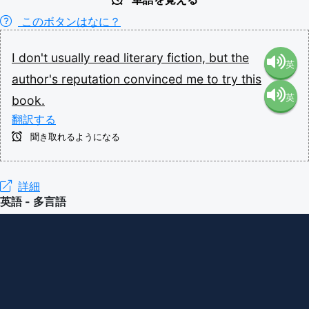
このボタンはなに？
I
don't
usually
read
literary
fiction,
but
the
英
author's
reputation
convinced
me
to
try
this
英
book.
語（米
翻訳する
語（イ
国）
聞き取れるようになる
ギリ
(en-US)
詳細
英語 - 多言語
ス）
(en-GB)