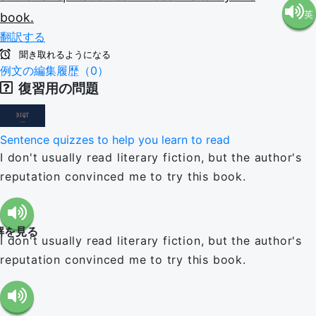
英
book.
語（米
翻訳する
語（イ
国）
聞き取れるようになる
例文の編集履歴（0）
復習用の問題
ギリ
(en-US)
ス）
Sentence quizzes to help you learn to read
I don't usually read literary fiction, but the author's
(en-GB)
reputation convinced me to try this book.
解を見る
I don't usually read literary fiction, but the author's
reputation convinced me to try this book.