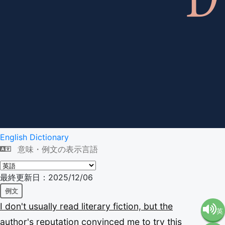
English Dictionary
意味・例文の表示言語
最終更新日：2025/12/06
例文
I
don't
usually
read
literary
fiction,
but
the
英
author's
reputation
convinced
me
to
try
this