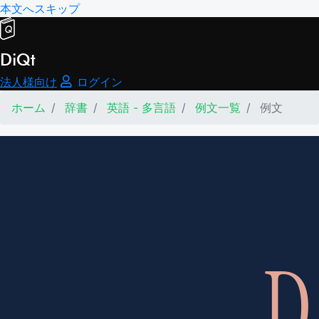
本文へスキップ
DiQt
法人様向け
ログイン
ホーム
辞書
英語 - 多言語
例文一覧
例文