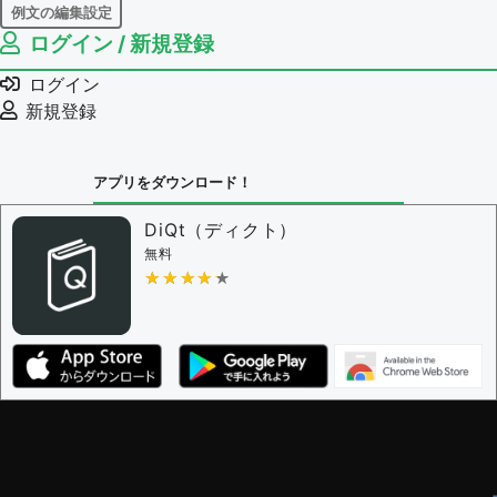
例文の編集設定
ログイン / 新規登録
例文の編集権限を持つユーザー -
すべてのユーザー
例文の削除を審査する
ログイン
審査に対する投票権限を持つユーザー -
編集者
新規登録
決定に必要な投票数 -
1
問題の編集設定
アプリをダウンロード！
問題の編集権限を持つユーザー -
すべてのユーザー
審査に対する投票権限を持つユーザー -
編集者
DiQt（ディクト）
決定に必要な投票数 -
1
無料
★★★★★
★★★★★
編集ガイドライン