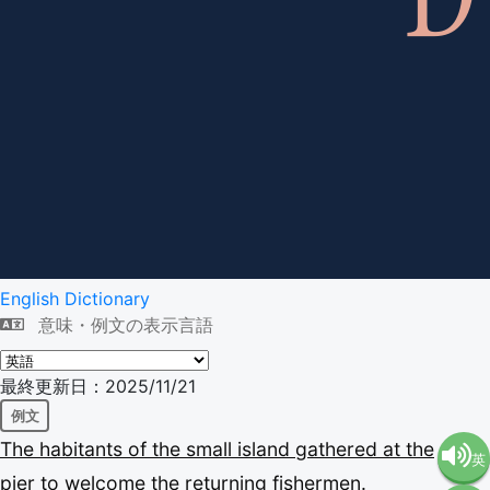
English Dictionary
意味・例文の表示言語
最終更新日：2025/11/21
例文
The
habitants
of
the
small
island
gathered
at
the
英
pier
to
welcome
the
returning
fishermen.