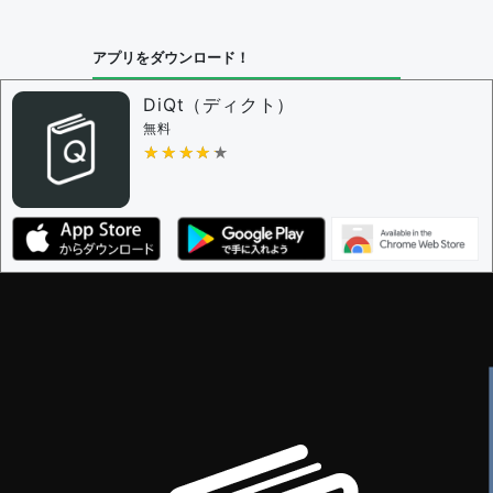
問題の編集設定
アプリをダウンロード！
問題の編集権限を持つユーザー -
すべてのユーザー
審査に対する投票権限を持つユーザー -
編集者
DiQt（ディクト）
決定に必要な投票数 -
1
無料
★★★★★
★★★★★
編集ガイドライン