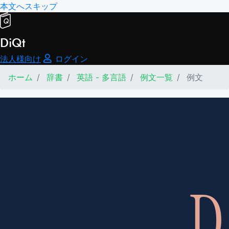
本文へスキップ
DiQt
法人様向け
ログイン
ホーム
辞書
英語 - 多言語
例文一覧
例文