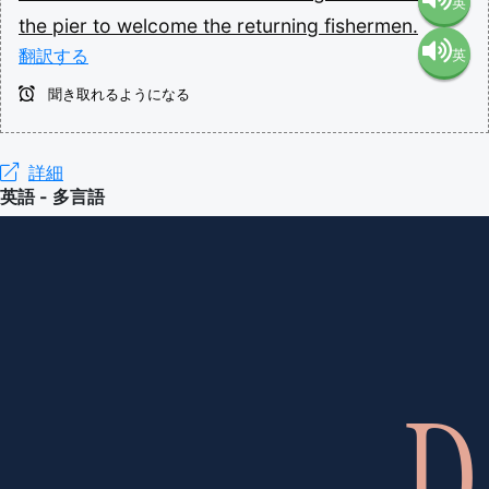
英
the
pier
to
welcome
the
returning
fishermen.
翻訳する
英
語（米
聞き取れるようになる
語（イ
国）
ギリ
詳細
(en-US)
英語 - 多言語
ス）
(en-GB)