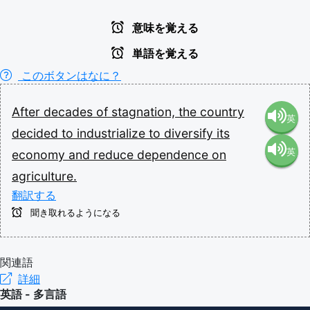
意味を覚える
単語を覚える
このボタンはなに？
After
decades
of
stagnation,
the
country
英
decided
to
industrialize
to
diversify
its
英
economy
and
reduce
dependence
on
語（米
agriculture.
語（イ
国）
翻訳する
聞き取れるようになる
ギリ
(en-US)
ス）
関連語
詳細
英語 - 多言語
(en-GB)