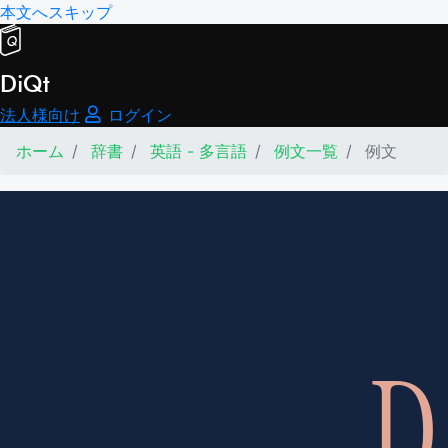
本文へスキップ
DiQt
法人様向け
ログイン
ホーム
辞書
英語 - 多言語
例文一覧
例文