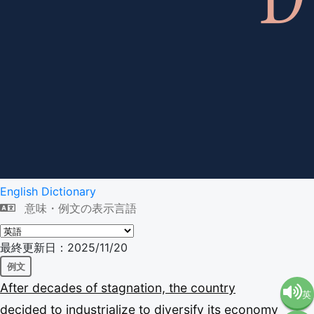
English Dictionary
意味・例文の表示言語
最終更新日：2025/11/20
例文
After
decades
of
stagnation,
the
country
英
decided
to
industrialize
to
diversify
its
economy