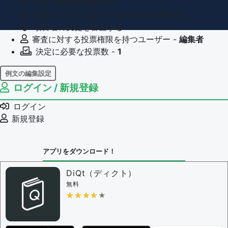
項目の削除を審査する
重複の恐れのある項目名の追加を審査する
項目名の変更を審査する
審査に対する投票権限を持つユーザー -
編集者
決定に必要な投票数 -
1
例文の編集設定
ログイン / 新規登録
例文の編集権限を持つユーザー -
すべてのユーザー
例文の削除を審査する
ログイン
審査に対する投票権限を持つユーザー -
編集者
新規登録
決定に必要な投票数 -
1
問題の編集設定
アプリをダウンロード！
問題の編集権限を持つユーザー -
すべてのユーザー
審査に対する投票権限を持つユーザー -
編集者
DiQt（ディクト）
決定に必要な投票数 -
1
無料
★★★★★
★★★★★
編集ガイドライン