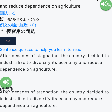
英
and
reduce
dependence
on
agriculture.
語（米
翻訳する
語（イ
国）
聞き取れるようになる
例文の編集履歴（0）
復習用の問題
ギリ
(en-US)
ス）
Sentence quizzes to help you learn to read
After decades of stagnation, the country decided to
(en-GB)
industrialize to diversify its economy and reduce
dependence on agriculture.
解を見る
After decades of stagnation, the country decided to
industrialize to diversify its economy and reduce
dependence on agriculture.