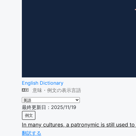
English Dictionary
意味・例文の表示言語
最終更新日：2025/11/19
例文
In
many
cultures,
a
patronymic
is
still
used
t
翻訳する