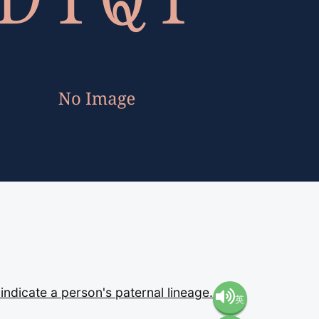
o
indicate
a
person's
paternal
lineage.
英