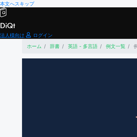
本文へスキップ
DiQt
法人様向け
ログイン
ホーム
辞書
英語 - 多言語
例文一覧