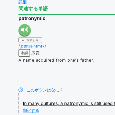
詳細
関連する単語
patronymic
IPA（発音記号）
/ˌpætɹəˈnɪmɪk/
広義
名詞
A name acquired from one's father.
このボタンはなに？
In
many
cultures,
a
patronymic
is
still
used
翻訳する