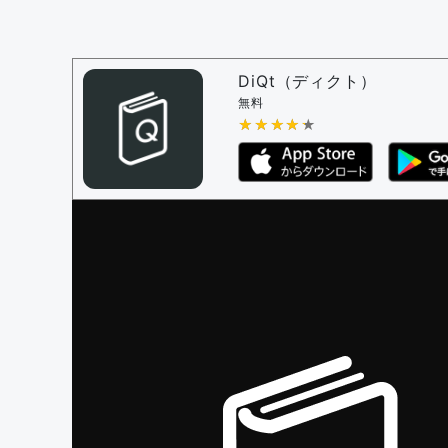
問題の編集設定
問題の編集権限を持つユーザー -
すべての
審査に対する投票権限を持つユーザー -
編
DiQt（ディクト）
決定に必要な投票数 -
1
無料
★★★★★
★★★★★
編集ガイドライン