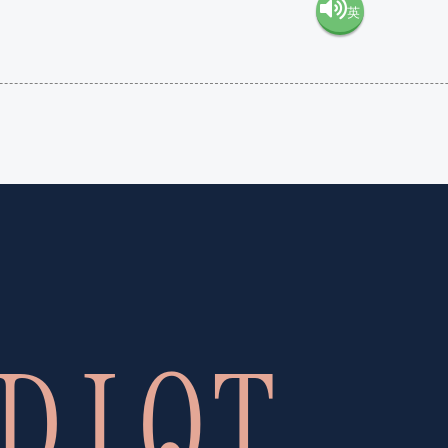
英
語（米
語（イ
国）
ギリ
(en-US)
ス）
(en-GB)