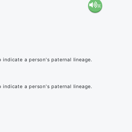
英
語（米
語（イ
国）
ギリ
(en-US)
ス）
o indicate a person's paternal lineage.
(en-GB)
o indicate a person's paternal lineage.