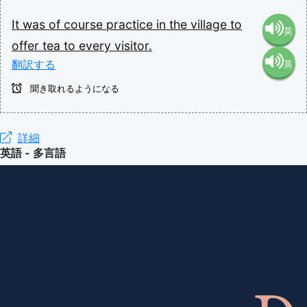
It
was
of
course
practice
in
the
village
to
英
offer
tea
to
every
visitor.
翻訳する
英
語（米
聞き取れるようになる
語（イ
国）
ギリ
詳細
(en-US)
英語 - 多言語
ス）
(en-GB)