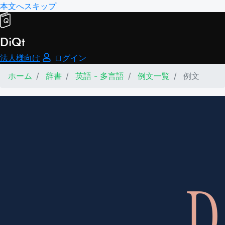
本文へスキップ
DiQt
法人様向け
ログイン
ホーム
辞書
英語 - 多言語
例文一覧
例文