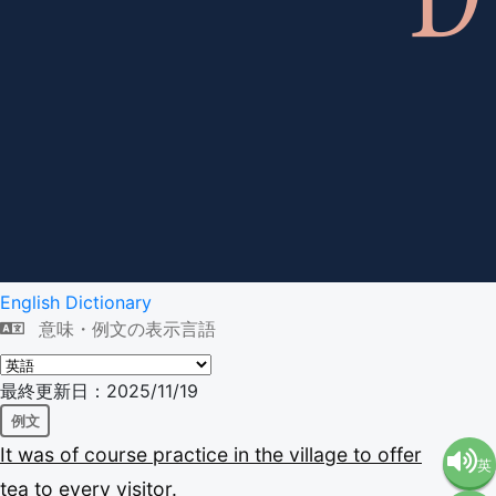
English Dictionary
意味・例文の表示言語
最終更新日：2025/11/19
例文
It
was
of
course
practice
in
the
village
to
offer
英
tea
to
every
visitor.