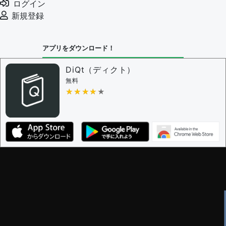
ログイン
審査に対する投票権限を持つユーザー -
編集者
新規登録
決定に必要な投票数 -
1
問題の編集設定
アプリをダウンロード！
問題の編集権限を持つユーザー -
すべてのユーザー
審査に対する投票権限を持つユーザー -
編集者
DiQt（ディクト）
決定に必要な投票数 -
1
無料
★★★★★
★★★★★
編集ガイドライン