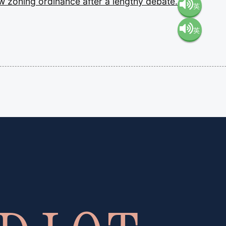
ew
zoning
ordinance
after
a
lengthy
debate.
英
英
語（米
語（イ
国）
ギリ
(en-US)
ス）
(en-GB)