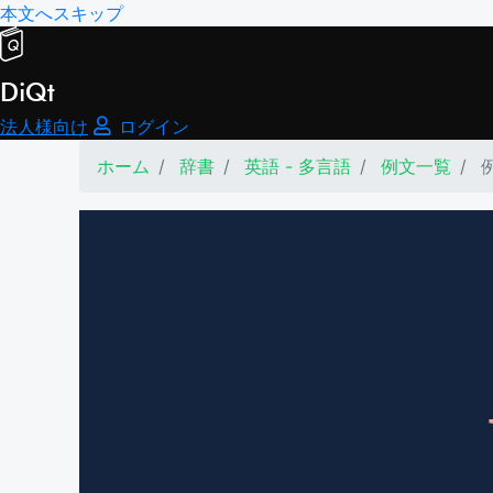
本文へスキップ
DiQt
法人様向け
ログイン
ホーム
辞書
英語 - 多言語
例文一覧