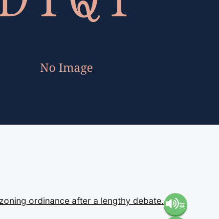
zoning
ordinance
after
a
lengthy
debate.
英