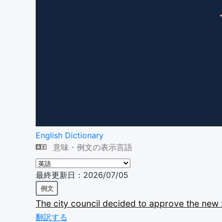
English Dictionary
意味・例文の表示言語
最終更新日：2026/07/05
例文
The
city
council
decided
to
approve
the
new
翻訳する