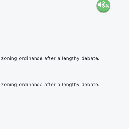
英
語（米
語（イ
国）
ギリ
(en-US)
ス）
 zoning ordinance after a lengthy debate.
(en-GB)
 zoning ordinance after a lengthy debate.