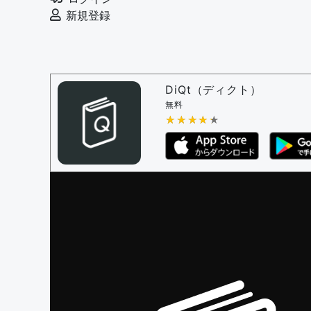
審査に対する投票権限を持つユーザー -
編
新規登録
決定に必要な投票数 -
1
問題の編集設定
問題の編集権限を持つユーザー -
すべての
審査に対する投票権限を持つユーザー -
編
DiQt（ディクト）
決定に必要な投票数 -
1
無料
★★★★★
★★★★★
編集ガイドライン