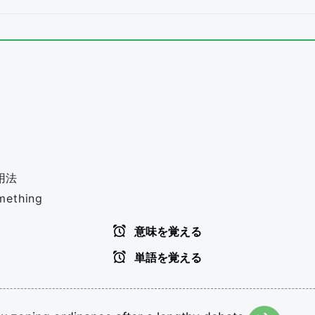
用法
mething
意味を覚える
単語を覚える