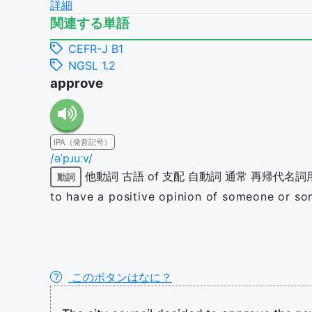
詳細
関連する単語
CEFR-J B1
NGSL 1.2
approve
IPA（発音記号）
/əˈpɹuːv/
他動詞
古語
of 支配
自動詞
通常
再帰代名詞
動詞
to have a positive opinion of someone or so
このボタンはなに？