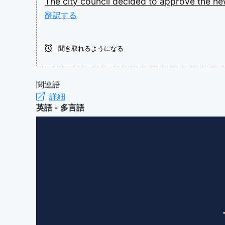
The
city
council
decided
to
approve
the
n
翻訳する
聞き取れるようになる
関連語
詳細
英語 - 多言語