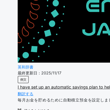
英和辞書
最終更新日：2025/11/17
例文
I
have
set
up
an
automatic
savings
plan
to
he
翻訳する
毎月お金を貯めるために自動積立預金を設定しま