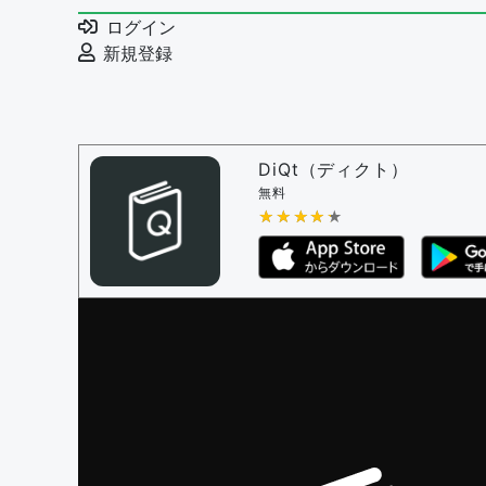
例文の編集を審査する
ログイン
例文の削除を審査する
新規登録
審査に対する投票権限を持つユーザー -
編
決定に必要な投票数 -
1
問題の編集設定
問題の編集権限を持つユーザー -
すべての
DiQt（ディクト）
審査に対する投票権限を持つユーザー -
す
無料
決定に必要な投票数 -
★★★★★
★★★★★
1
編集ガイドライン