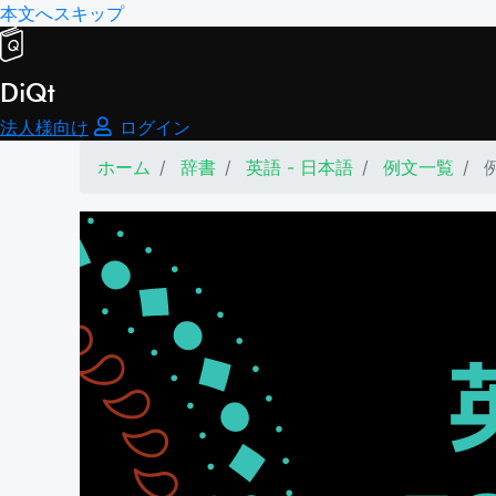
本文へスキップ
DiQt
法人様向け
ログイン
ホーム
辞書
英語 - 日本語
例文一覧