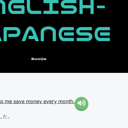
lp
me
save
money
every
month.
した。