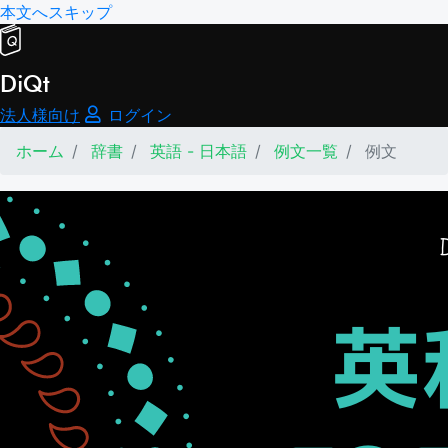
本文へスキップ
DiQt
法人様向け
ログイン
ホーム
辞書
英語 - 日本語
例文一覧
例文