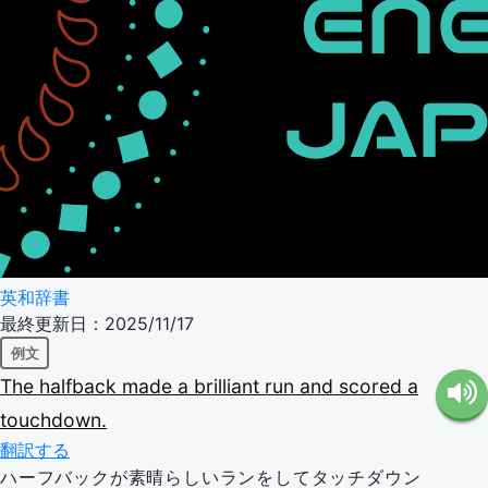
英和辞書
最終更新日：2025/11/17
例文
The
halfback
made
a
brilliant
run
and
scored
a
touchdown.
翻訳する
ハーフバックが素晴らしいランをしてタッチダウン