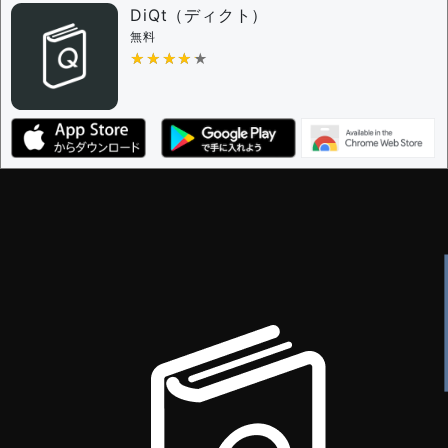
問題の編集権限を持つユーザー -
すべてのユーザー
DiQt（ディクト）
審査に対する投票権限を持つユーザー -
すべてのユー
無料
ザー
★★★★★
★★★★★
決定に必要な投票数 -
1
編集ガイドライン