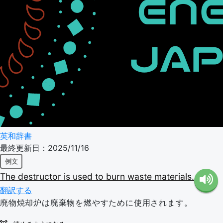
英和辞書
最終更新日：2025/11/16
例文
The
destructor
is
used
to
burn
waste
materials.
翻訳する
廃物焼却炉は廃棄物を燃やすために使用されます。