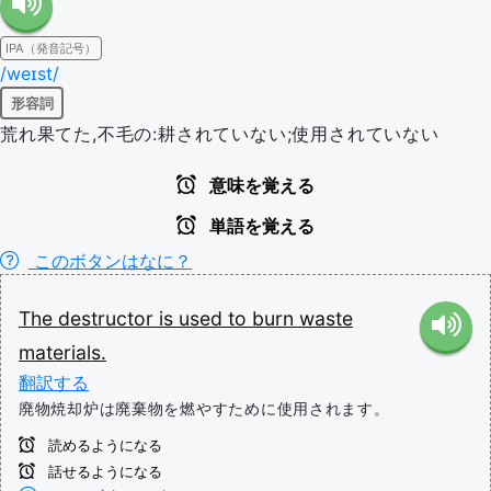
IPA（発音記号）
/weɪst/
形容詞
荒れ果てた,不毛の:耕されていない;使用されていない
意味を覚える
単語を覚える
このボタンはなに？
The
destructor
is
used
to
burn
waste
materials.
翻訳する
廃物焼却炉は廃棄物を燃やすために使用されます。
読めるようになる
話せるようになる