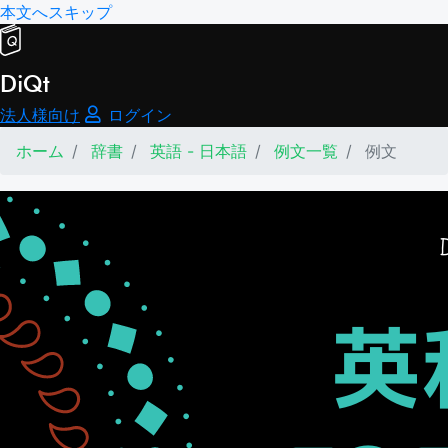
本文へスキップ
DiQt
法人様向け
ログイン
ホーム
辞書
英語 - 日本語
例文一覧
例文