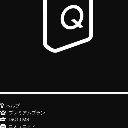
ヘルプ
プレミアムプラン
DiQt LMS
コミュニティ