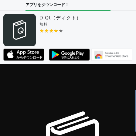
アプリをダウンロード！
問題の編集設定
問題の編集権限を持つユーザー -
すべてのユーザー
DiQt（ディクト）
審査に対する投票権限を持つユーザー -
すべてのユー
無料
ザー
★★★★★
★★★★★
決定に必要な投票数 -
1
編集ガイドライン