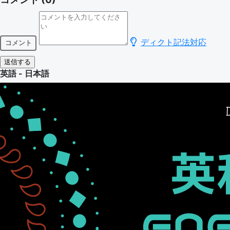
ディクト記法対応
コメント
英語 - 日本語