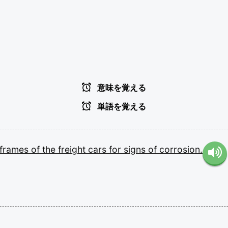
意味を覚える
単語を覚える
rframes
of
the
freight
cars
for
signs
of
corrosion.