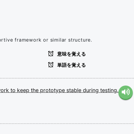
portive framework or similar structure.
意味を覚える
単語を覚える
work
to
keep
the
prototype
stable
during
testing.