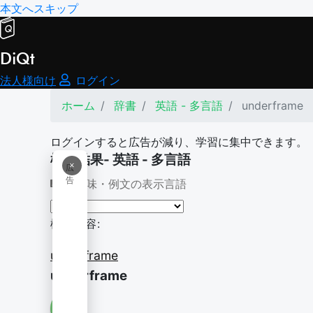
本文へスキップ
DiQt
法人様向け
ログイン
ホーム
辞書
英語 - 多言語
underframe
ログインすると広告が減り、学習に集中できます。
検索結果- 英語 - 多言語
×
広
告
意味・例文の表示言語
検索内容:
underframe
underframe