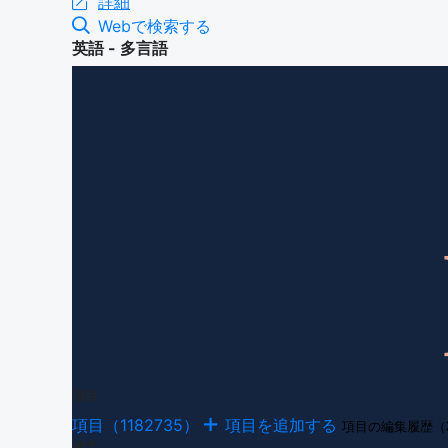
詳細
Webで検索する
英語 - 多言語
項目
項目（1182735）
項目を追加する
項目の編集履歴（
例文