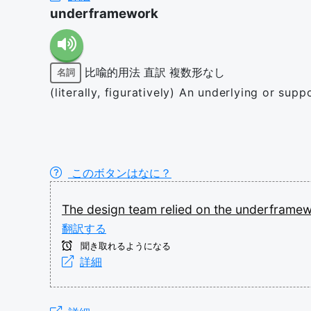
underframework
比喩的用法
直訳
複数形なし
名詞
(literally, figuratively) An underlying or sup
このボタンはなに？
The
design
team
relied
on
the
underframe
翻訳する
聞き取れるようになる
詳細