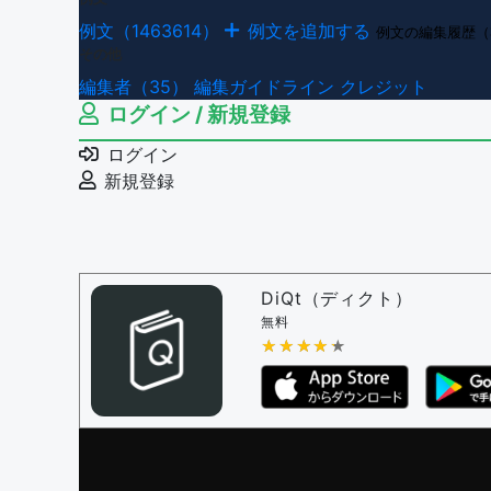
例文（1463614）
例文を追加する
例文の編集履歴（
その他
編集者（35）
編集ガイドライン
クレジット
ログイン / 新規登録
ログイン
新規登録
DiQt（ディクト）
無料
★★★★★
★★★★★