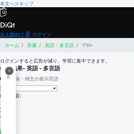
本文へスキップ
DiQt
法人様向け
ログイン
ホーム
辞書
英語 - 多言語
17th-
ログインすると広告が減り、学習に集中できます。
検索結果- 英語 - 多言語
×
広
告
意味・例文の表示言語
検索内容:
17th-
17th