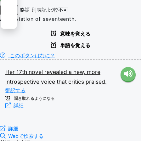
略語
別表記
比較不可
形容詞
Abbreviation of seventeenth.
意味を覚える
単語を覚える
このボタンはなに？
Her
17th
novel
revealed
a
new,
more
introspective
voice
that
critics
praised.
翻訳する
聞き取れるようになる
詳細
詳細
Webで検索する