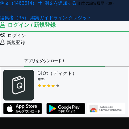
例文（1463614）
例文を追加する
例文の編集履歴（39）
その他
編集者（35）
編集ガイドライン
クレジット
ログイン / 新規登録
ログイン
新規登録
アプリをダウンロード！
DiQt（ディクト）
無料
★★★★★
★★★★★