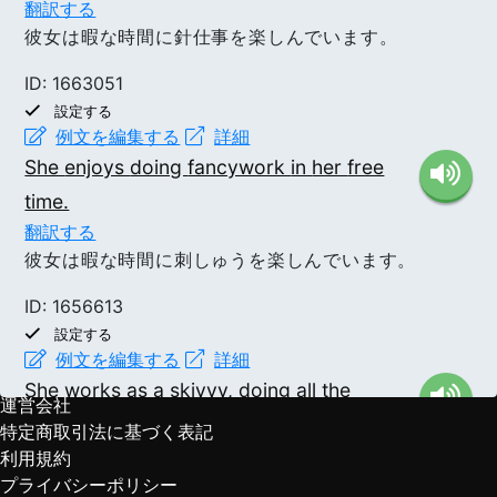
翻訳する
彼女は暇な時間に針仕事を楽しんでいます。
ID: 1663051
設定する
例文を編集する
詳細
She
enjoys
doing
fancywork
in
her
free
ヘルプ
time.
プレミアムプラン
翻訳する
DiQt LMS
彼女は暇な時間に刺しゅうを楽しんでいます。
コミュニティ
お問い合わせ
ID: 1656613
ダウンロード
設定する
更新情報
例文を編集する
詳細
関連サービス
She
works
as
a
skivvy,
doing
all
the
運営会社
household
chores.
特定商取引法に基づく表記
翻訳する
利用規約
彼女は家庭内の雑事をするためにスキビーとし
プライバシーポリシー