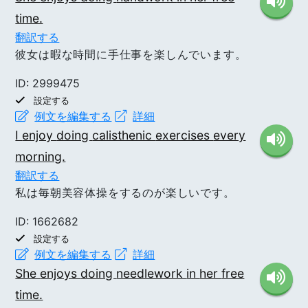
time.
翻訳する
彼女は暇な時間に手仕事を楽しんでいます。
ID: 2999475
設定する
例文を編集する
詳細
I
enjoy
doing
calisthenic
exercises
every
morning.
翻訳する
私は毎朝美容体操をするのが楽しいです。
ID: 1662682
設定する
例文を編集する
詳細
She
enjoys
doing
needlework
in
her
free
time.