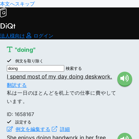
本文へスキップ
DiQt
法人様向け
ログイン
ログイン / 新規登録
"doing"
ログイン
例文を取り除く
新規登録
検索する
I
spend
most
of
my
day
doing
deskwork.
アプリをダウンロード！
翻訳する
私は一日のほとんどを机上での仕事に費やして
DiQt（ディクト）
います。
無料
★★★★★
★★★★★
ID: 1658167
設定する
例文を編集する
詳細
She
enjoys
doing
handwork
in
her
free