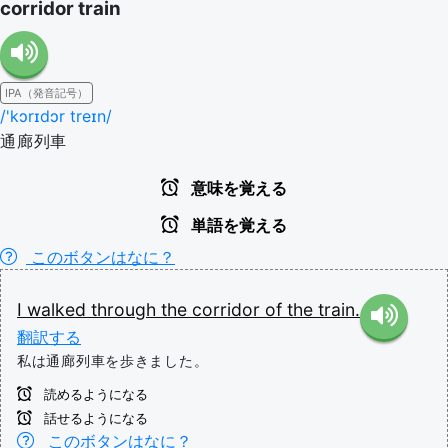
corridor train
IPA（発音記号）
/'kɔrɪdɔr treɪn/
通廊列車
意味を覚える
単語を覚える
このボタンはなに？
I
walked
through
the
corridor
of
the
train.
翻訳する
私は通廊列車を歩きました。
読めるようになる
話せるようになる
このボタンはなに？