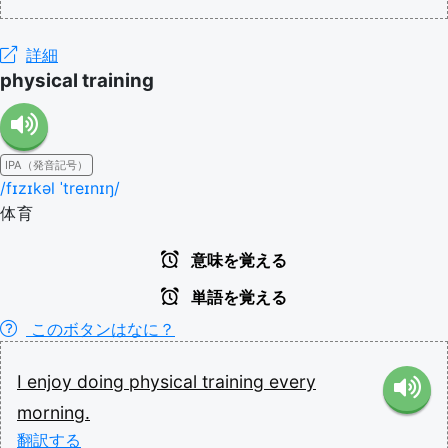
詳細
physical training
IPA（発音記号）
/fɪzɪkəl ˈtreɪnɪŋ/
体育
意味を覚える
単語を覚える
このボタンはなに？
I
enjoy
doing
physical
training
every
morning.
翻訳する