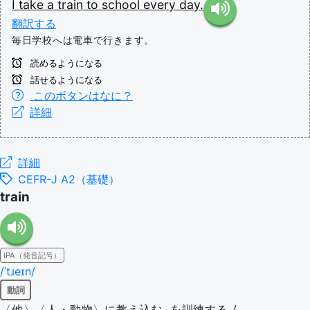
I
take
a
train
to
school
every
day.
翻訳する
毎日学校へは電車で行きます。
読めるようになる
話せるようになる
このボタンはなに？
詳細
詳細
CEFR-J A2（基礎）
train
IPA（発音記号）
/ˈtɹeɪn/
動詞
〈他〉〈人・動物〉に教え込む, を訓練する /