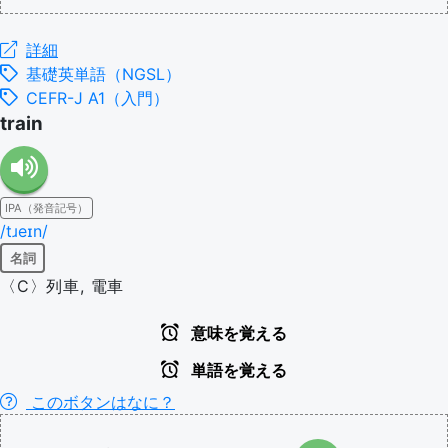
詳細
基礎英単語（NGSL）
CEFR-J A1（入門）
train
IPA（発音記号）
/tɹeɪn/
名詞
〈C〉列車, 電車
意味を覚える
単語を覚える
このボタンはなに？