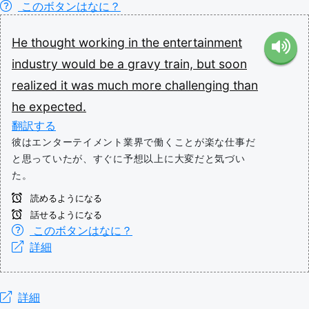
このボタンはなに？
He
thought
working
in
the
entertainment
industry
would
be
a
gravy
train,
but
soon
realized
it
was
much
more
challenging
than
he
expected.
翻訳する
彼はエンターテイメント業界で働くことが楽な仕事だ
と思っていたが、すぐに予想以上に大変だと気づい
た。
読めるようになる
話せるようになる
このボタンはなに？
詳細
詳細