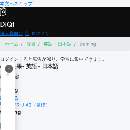
本文へスキップ
DiQt
法人様向け
ログイン
ホーム
辞書
英語 - 日本語
training
ログインすると広告が減り、学習に集中できます。
検索結果- 英語 - 日本語
×
広
告
検索内容:
training
翻訳する
CEFR-J A2（基礎）
training