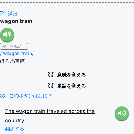
詳細
wagon train
IPA（発音記号）
/'wæɡən treɪn/
ほろ馬車隊
意味を覚える
単語を覚える
このボタンはなに？
The
wagon
train
traveled
across
the
country.
翻訳する