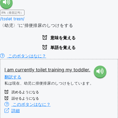
IPA（発音記号）
/tɔɪlət treɪn/
〈幼児〉‘に'排便排尿のしつけをする
意味を覚える
単語を覚える
このボタンはなに？
I
am
currently
toilet
training
my
toddler.
翻訳する
私は現在、幼児に排便排尿のしつけをしています。
読めるようになる
話せるようになる
このボタンはなに？
詳細