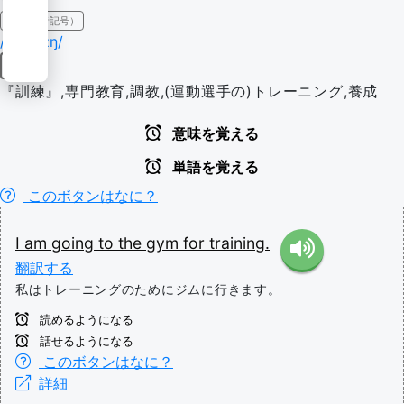
IPA（発音記号）
/ˈtreɪ.nɪŋ/
名詞
『訓練』,専門教育,調教,(運動選手の)トレーニング,養成
意味を覚える
単語を覚える
このボタンはなに？
I
am
going
to
the
gym
for
training.
翻訳する
私はトレーニングのためにジムに行きます。
読めるようになる
話せるようになる
このボタンはなに？
詳細