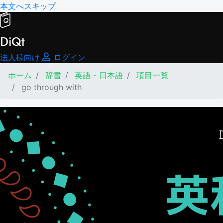
本文へスキップ
DiQt
法人様向け
ログイン
ホーム
辞書
英語 - 日本語
項目一覧
go through with