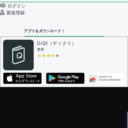
例文の編集を審査する
ログイン
例文の削除を審査する
新規登録
審査に対する投票権限を持つユーザー -
編集者
決定に必要な投票数 -
1
アプリをダウンロード！
問題の編集設定
問題の編集権限を持つユーザー -
すべてのユーザー
DiQt（ディクト）
審査に対する投票権限を持つユーザー -
すべてのユー
無料
ザー
★★★★★
★★★★★
決定に必要な投票数 -
1
編集ガイドライン