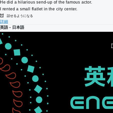
He did a hilarious send-up of the famous actor.
I rented a small flatlet in the city center.
話せるようになる
詳細
英語 - 日本語