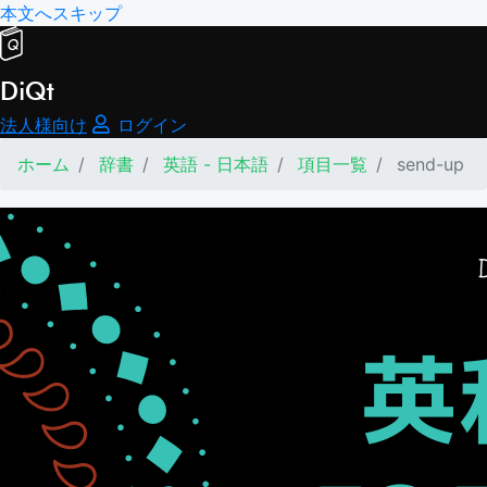
本文へスキップ
DiQt
法人様向け
ログイン
ホーム
辞書
英語 - 日本語
項目一覧
send-up