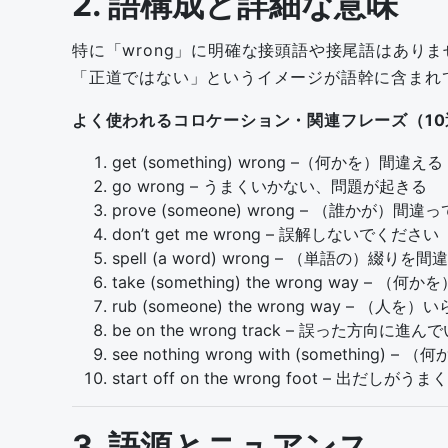
2. 語構成と詳細な意味
特に「wrong」に明確な接頭語や接尾語はあり
「正道ではない」というイメージが語幹に含まれ
よく使われるコロケーション・関連フレーズ（10
get (something) wrong –（何かを）間違える
go wrong – うまくいかない、問題が起きる
prove (someone) wrong – （誰かが
don’t get me wrong – 誤解しないでください
spell (a word) wrong – （単語の）綴りを
take (something) the wrong way – 
rub (someone) the wrong way – 
be on the wrong track – 誤った方向に進ん
see nothing wrong with (something
start off on the wrong foot – 
3. 語源とニュアンス