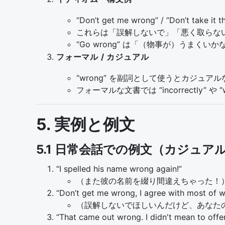
“Don’t get me wrong” / “Don’t take it 
これらは「誤解しないで」「悪く取らな
“Go wrong” は「（物事が）うまく
フォーマル / カジュアル
“wrong” を副詞として使うとカジュア
フォーマルな文書では “incorrectly” や
5. 実例と例文
5.1 日常会話での例文（カジュア
“I spelled his name wrong again!”
（また彼の名前を綴り間違えちゃった！
“Don’t get me wrong, I agree with most of w
（誤解しないでほしいんだけど、あなた
“That came out wrong. I didn't mean to offe