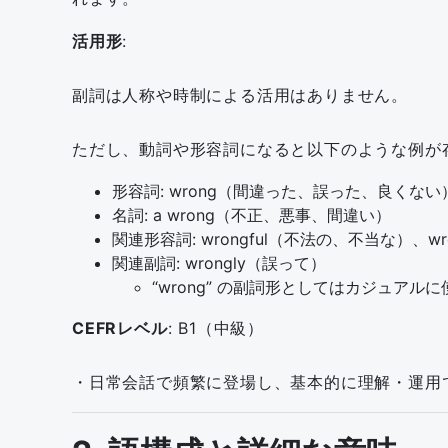
活用形
:
副詞は人称や時制による活用はありません。
ただし、動詞や形容詞になると以下のような例が
形容詞: wrong（間違った、誤った、良くない
名詞: a wrong（不正、悪事、間違い）
関連形容詞: wrongful（不法の、不当な）、w
関連副詞: wrongly（誤って）
“wrong” の副詞形としてはカジュアル
CEFRレベル
: B1（中級）
・日常会話で頻繁に登場し、基本的に理解・運用