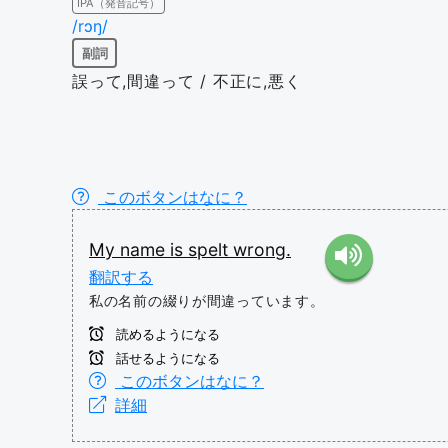
IPA（発音記号）
/rɔŋ/
副詞
誤って,間違って / 不正に,悪く
このボタンはなに？
My
name
is
spelt
wrong.
翻訳する
私の名前の綴りが間違っています。
読めるようになる
話せるようになる
このボタンはなに？
詳細