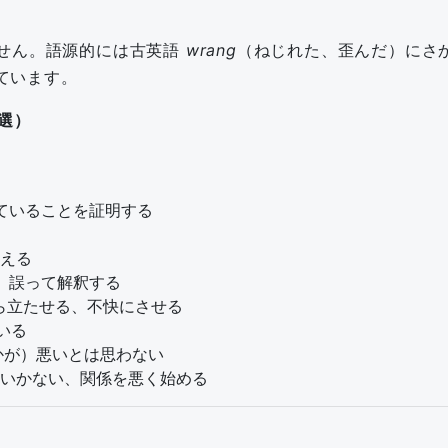
ません。語源的には古英語
wrang
（ねじれた、歪んだ）にさ
ています。
選）
）間違っていることを証明する
間違える
（何かを）誤って解釈する
（人を）いら立たせる、不快にさせる
でいる
) – （何かが）悪いとは思わない
出だしがうまくいかない、関係を悪く始める