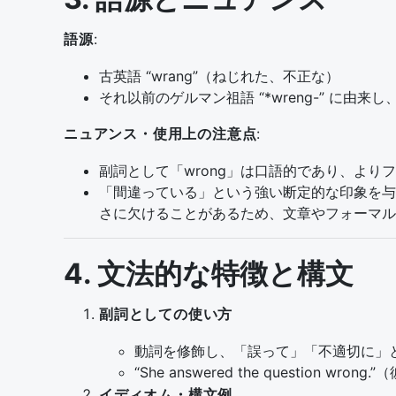
語源
:
古英語 “wrang”（ねじれた、不正な）
それ以前のゲルマン祖語 “*wreng-” に
ニュアンス・使用上の注意点
:
副詞として「wrong」は口語的であり、よりフォ
「間違っている」という強い断定的な印象を与え
さに欠けることがあるため、文章やフォーマルな会話
4. 文法的な特徴と構文
副詞としての使い方
動詞を修飾し、「誤って」「不適切に」
“She answered the questio
イディオム・構文例