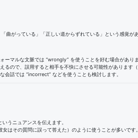
由来し、「曲がっている」「正しい道からずれている」という感覚が
ーマルな文脈では “wrongly” を使うことを好む場合があり
るので、誤用すると相手を不快にさせる可能性があります（「You
では “incorrect” などを使うことも検討します。
というニュアンスを伝えます。
n wrong.”（彼女はその質問に誤って答えた）のように使うことが多いです