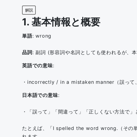
解説
1. 基本情報と概要
単語
: wrong
品詞
: 副詞 (形容詞や名詞としても使われるが
英語での意味
:
・incorrectly / in a mistaken manner（
日本語での意味
:
・「誤って」「間違って」「正しくない方法で」
たとえば、「I spelled the word w
れます。