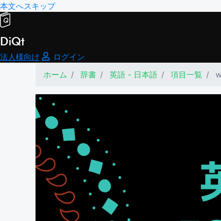
本文へスキップ
DiQt
法人様向け
ログイン
ホーム
辞書
英語 - 日本語
項目一覧
w