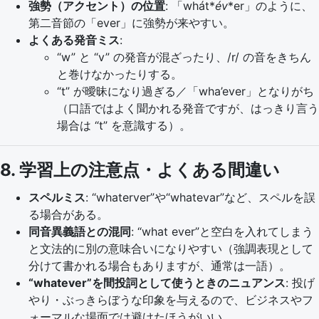
強勢（アクセント）の位置
: 「whát*
év
*er」のように、
第二音節の「ever」に強勢が来やすい。
よくある発音ミス
:
“w” と “v” の発音が混ざったり、/r/ の音をきちん
と巻けなかったりする。
“t” が曖昧になり過ぎる／「wha’ever」となりがち
（口語ではよく聞かれる発音ですが、はっきり言う
場合は “t” を意識する）。
8. 学習上の注意点・よくある間違い
スペルミス
: “whaterver”や“whatevar”など、スペルを誤
る場合がある。
同音異義語との混同
: “what ever”と空白を入れてしまう
と文法的に別の意味合いになりやすい（強調表現として
分けて書かれる場合もありますが、通常は一語）。
“whatever”を間投詞として使うときのニュアンス
: 投げ
やり・ぶっきらぼうな印象を与えるので、ビジネスやフ
ォーマルな場面では避けたほうがいい。