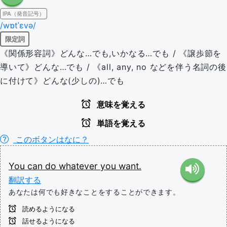
IPA（発音記号）
/wɒtˈɛvə/
限定詞
《関係形容詞》どんな…でも,いかなる…でも / 《譲歩節を
導いて》どんな…でも / 《all, any, no などを伴う名詞の後
に付けて》どんな(少しの)…でも
意味を覚える
単語を覚える
このボタンはなに？
You
can
do
whatever
you
want.
翻訳する
あなたは何でも好きなことをすることができます。
読めるようになる
話せるようになる