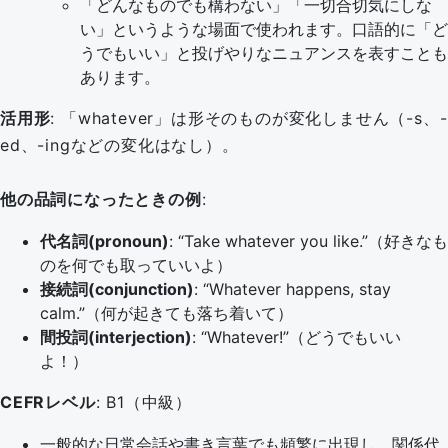
「どんなものでも構わない」「一切合切気にしな
い」というような場面で使われます。口語的に「ど
うでもいい」と投げやりなニュアンスを表すことも
あります。
活用形
: 「whatever」は形そのものが変化しません（-s、-
ed、-ingなどの変化はなし）。
他の品詞になったときの例
:
代名詞(pronoun)
: “Take whatever you like.”（好きなも
のを何でも取っていいよ）
接続詞(conjunction)
: “Whatever happens, stay
calm.”（何が起きても落ち着いて）
間投詞(interjection)
: “Whatever!”（どうでもいい
よ！）
CEFRレベル
: B1（中級）
一般的な日常会話や書き言葉でも頻繁に出現し、関係代