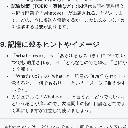
試験対策（TOEIC・英検など）
: 関係代名詞や譲歩構文
を問う問題で「whatever」が出題されることがありま
す。どのように名詞を修飾するか、または文をつなぐか
を理解する必要があります。
9. 記憶に残るヒントやイメージ
「
what
+
ever
」 ⇒ 「あらゆるもの（事）について
い
つでも
適用される」 ⇒ 「どんなものでもOK」「とにか
く全部！」
「What's up?」の “what” と、強意の “ever” をセットで
覚えると、「何でもあり！」というイメージで捉えやす
いです。
カジュアルに「Whatever...」と言うと「どうでもいい」
という感じが強いので、友達同士の軽い口論などででよ
く耳にしますが注意して使いましょう。
「whatever」は「どんな～でも」「何でも」という広い意