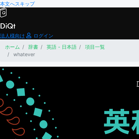
本文へスキップ
DiQt
法人様向け
ログイン
ホーム
辞書
英語 - 日本語
項目一覧
whatever