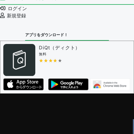
例文の編集を審査する
ログイン
例文の削除を審査する
新規登録
審査に対する投票権限を持つユーザー -
編集者
決定に必要な投票数 -
1
アプリをダウンロード！
問題の編集設定
問題の編集権限を持つユーザー -
すべてのユーザー
DiQt（ディクト）
審査に対する投票権限を持つユーザー -
すべてのユー
無料
ザー
★★★★★
★★★★★
決定に必要な投票数 -
1
編集ガイドライン