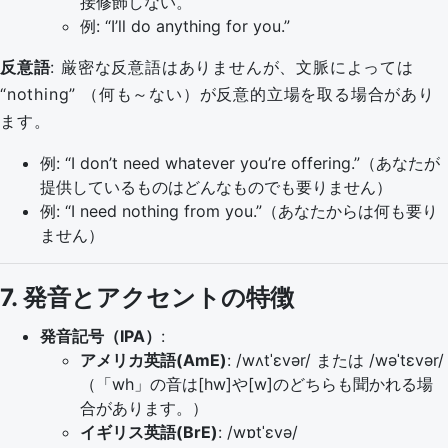
接修飾しない。
例: “I’ll do anything for you.”
反意語
: 厳密な反意語はありませんが、文脈によっては
“nothing” （何も～ない）が反意的立場を取る場合があり
ます。
例: “I don’t need whatever you’re offering.”（あなたが
提供しているものはどんなものでも要りません）
例: “I need nothing from you.”（あなたからは何も要り
ません）
7. 発音とアクセントの特徴
発音記号（IPA）
:
アメリカ英語(AmE)
: /wʌtˈɛvər/ または /wəˈtɛvər/
（「wh」の音は[hw]や[w]のどちらも聞かれる場
合があります。）
イギリス英語(BrE)
: /wɒtˈɛvə/