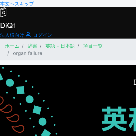
本文へスキップ
DiQt
法人様向け
ログイン
ホーム
辞書
英語 - 日本語
項目一覧
organ failure