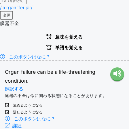
IPA（発音記号）
/ˈɔːrɡən ˈfeɪljər/
名詞
臓器不全
意味を覚える
単語を覚える
このボタンはなに？
Organ
failure
can
be
a
life-threatening
condition.
翻訳する
臓器の不全は命に関わる状態になることがあります。
読めるようになる
話せるようになる
このボタンはなに？
詳細