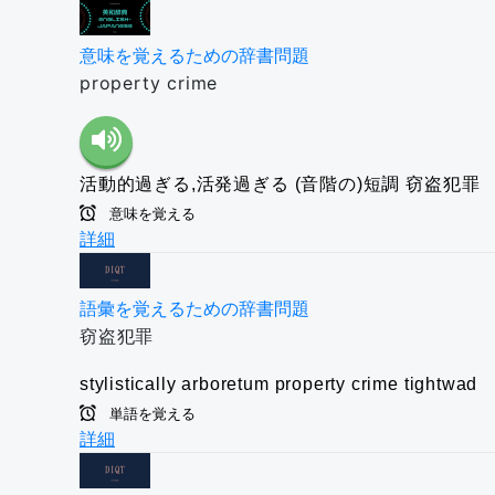
意味を覚えるための辞書問題
property crime
活動的過ぎる,活発過ぎる
(音階の)短調
窃盗犯罪
意味を覚える
詳細
語彙を覚えるための辞書問題
窃盗犯罪
stylistically
arboretum
property crime
tightwad
単語を覚える
詳細