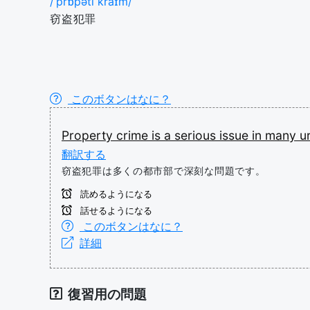
/ˈprɒpəti kraɪm/
窃盗犯罪
このボタンはなに？
Property
crime
is
a
serious
issue
in
many
u
翻訳する
窃盗犯罪は多くの都市部で深刻な問題です。
読めるようになる
話せるようになる
このボタンはなに？
詳細
復習用の問題