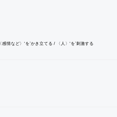
〈感情など〉‘を'かき立てる / 〈人〉‘を'刺激する