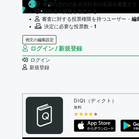
重複の恐れのある項目名の追加を審査する
項目名の変更を審査する
審査に対する投票権限を持つユーザー -
編
決定に必要な投票数 -
1
例文の編集設定
ログイン / 新規登録
例文の編集権限を持つユーザー -
すべての
例文の編集を審査する
ログイン
例文の削除を審査する
新規登録
審査に対する投票権限を持つユーザー -
編
決定に必要な投票数 -
1
問題の編集設定
問題の編集権限を持つユーザー -
すべての
DiQt（ディクト）
審査に対する投票権限を持つユーザー -
す
無料
決定に必要な投票数 -
★★★★★
★★★★★
1
編集ガイドライン