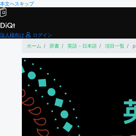
本文へスキップ
DiQt
法人様向け
ログイン
ホーム
辞書
英語 - 日本語
項目一覧
p