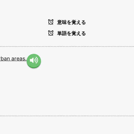
意味を覚える
単語を覚える
rban
areas.