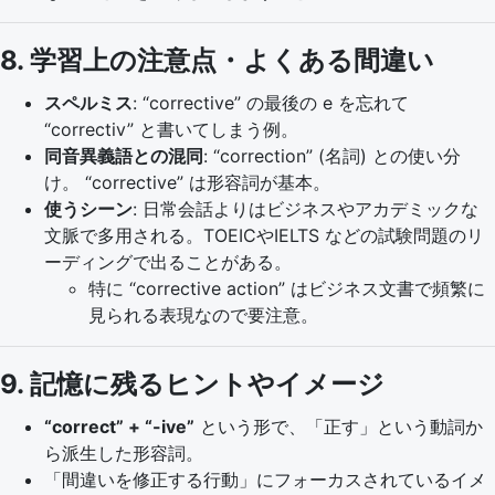
8. 学習上の注意点・よくある間違い
スペルミス
: “corrective” の最後の e を忘れて
“correctiv” と書いてしまう例。
同音異義語との混同
: “correction” (名詞) との使い分
け。 “corrective” は形容詞が基本。
使うシーン
: 日常会話よりはビジネスやアカデミックな
文脈で多用される。TOEICやIELTS などの試験問題のリ
ーディングで出ることがある。
特に “corrective action” はビジネス文書で頻繁に
見られる表現なので要注意。
9. 記憶に残るヒントやイメージ
“correct” + “-ive”
という形で、「正す」という動詞か
ら派生した形容詞。
「間違いを修正する行動」にフォーカスされているイメ