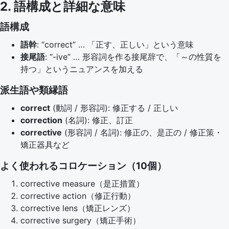
2. 語構成と詳細な意味
語構成
語幹
: “correct” … 「正す、正しい」という意味
接尾語
: “-ive” … 形容詞を作る接尾辞で、「～の性質を
持つ」というニュアンスを加える
派生語や類縁語
correct
(動詞 / 形容詞): 修正する / 正しい
correction
(名詞): 修正、訂正
corrective
(形容詞 / 名詞): 修正の、是正の / 修正策・
矯正器具など
よく使われるコロケーション（10個）
corrective measure（是正措置）
corrective action（修正行動）
corrective lens（矯正レンズ）
corrective surgery（矯正手術）