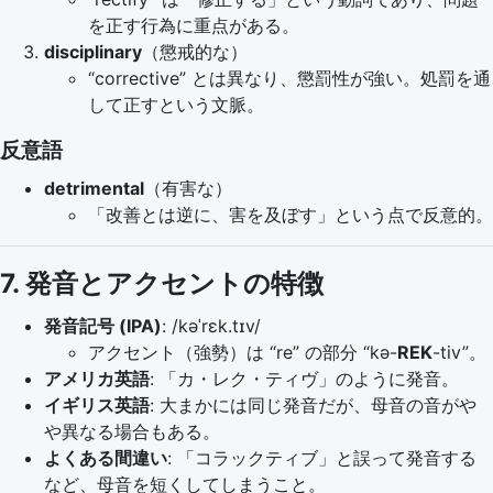
を正す行為に重点がある。
disciplinary
（懲戒的な）
“corrective” とは異なり、懲罰性が強い。処罰を通
して正すという文脈。
反意語
detrimental
（有害な）
「改善とは逆に、害を及ぼす」という点で反意的。
7. 発音とアクセントの特徴
発音記号 (IPA)
: /kəˈrɛk.tɪv/
アクセント（強勢）は “re” の部分 “kə-
REK
-tiv”。
アメリカ英語
: 「カ・レク・ティヴ」のように発音。
イギリス英語
: 大まかには同じ発音だが、母音の音がや
や異なる場合もある。
よくある間違い
: 「コラックティブ」と誤って発音する
など、母音を短くしてしまうこと。