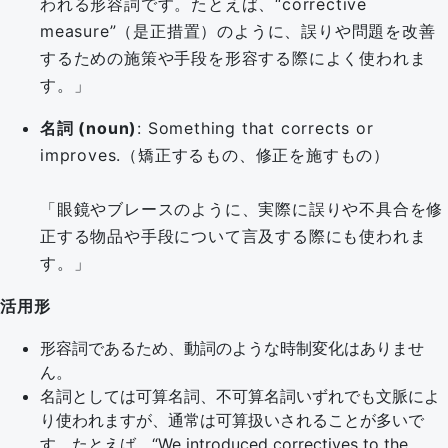
われる形容詞です。たとえば、“corrective
measure”（是正措置）のように、誤りや問題を改善
するための施策や手段を形容する際によく使われま
す。」
名詞 (noun)
: Something that corrects or
improves.（矯正するもの、修正を施すもの）
「眼鏡やブレースのように、実際に誤りや不具合を修
正する物品や手段について言及する際にも使われま
す。」
活用形
形容詞であるため、動詞のような時制変化はありませ
ん。
名詞としては可算名詞、不可算名詞いずれでも文脈によ
り使われますが、通常は可算扱いされることが多いで
す。たとえば、“We introduced correctives to the