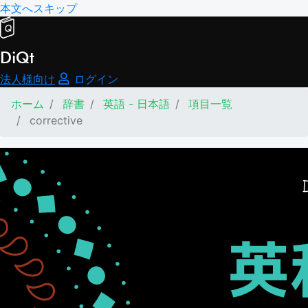
本文へスキップ
DiQt
法人様向け
ログイン
ホーム
辞書
英語 - 日本語
項目一覧
corrective