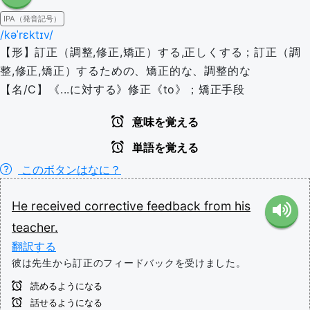
IPA（発音記号）
/kəˈrɛktɪv/
【形】訂正（調整,修正,矯正）する,正しくする；訂正（調
整,修正,矯正）するための、矯正的な、調整的な
【名/C】《...に対する》修正《to》；矯正手段
意味を覚える
単語を覚える
このボタンはなに？
He
received
corrective
feedback
from
his
teacher.
翻訳する
彼は先生から訂正のフィードバックを受けました。
読めるようになる
話せるようになる