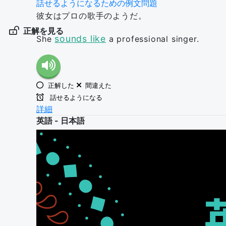
話せるようになるための例文問題
彼女はプロの歌手のようだ。
正解を見る
sounds like
She
a professional singer.
正解した
間違えた
話せるようになる
詳細
英語 - 日本語