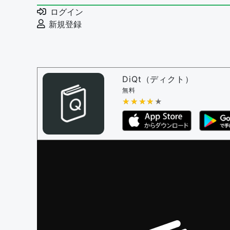
例文の編集を審査する
ログイン
例文の削除を審査する
新規登録
審査に対する投票権限を持つユーザー -
編
決定に必要な投票数 -
1
問題の編集設定
問題の編集権限を持つユーザー -
すべての
DiQt（ディクト）
審査に対する投票権限を持つユーザー -
す
無料
決定に必要な投票数 -
★★★★★
★★★★★
1
編集ガイドライン