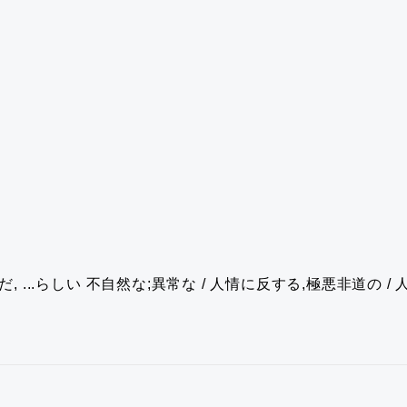
だ, ...らしい
不自然な;異常な / 人情に反する,極悪非道の / 人工的