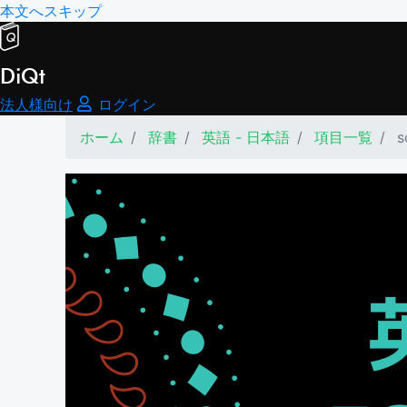
本文へスキップ
DiQt
法人様向け
ログイン
ホーム
辞書
英語 - 日本語
項目一覧
s