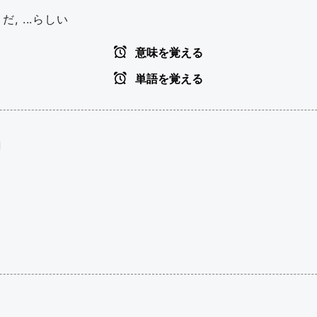
だ, ...らしい
意味を覚える
単語を覚える