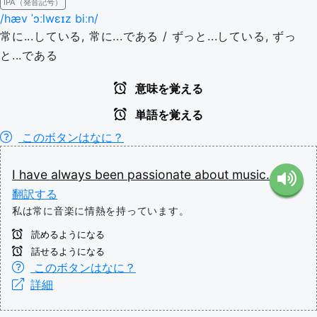
IPA（発音記号）
/hæv ˈɔːlwɛɪz biːn/
常に...している, 常に...である / ずっと...している, ずっ
と...である
意味を覚える
単語を覚える
このボタンはなに？
I
have
always
been
passionate
about
music.
翻訳する
私は常に音楽に情熱を持っています。
読めるようになる
話せるようになる
このボタンはなに？
詳細