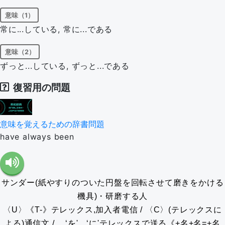
意味（1）
常に...している, 常に...である
意味（2）
ずっと...している, ずっと...である
復習用の問題
意味を覚えるための辞書問題
have always been
サンダー(紙やすりのついた円盤を回転させて磨きをかける
機具)・研磨する人
〈U〉《T-》テレックス,加入者電信 / 〈C〉(テレックスに
よる)通信文 / …‘を'…‘に'テレックスで送る《+名+名=+名