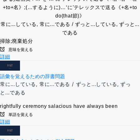
+to+名》;(…するように)…‘に'テレックスで送る《+名+to
do(that節)》
常に...している, 常に...である / ずっと...している, ずっと...
である
掃除;廃棄処分
意味を覚える
詳細
語彙を覚えるための辞書問題
常に...している, 常に...である / ずっと...している, ずっ
と...である
rightfully
ceremony
salacious
have always been
単語を覚える
詳細