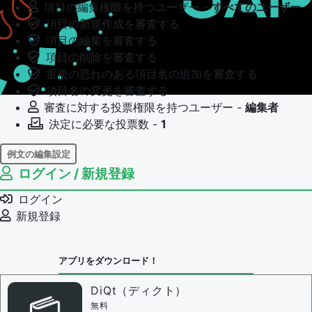
項目の編集権限を持つユーザー -
すべてのユーザー
項目の新規作成を審査する
項目の編集を審査する
項目の削除を審査する
重複の恐れのある項目名の追加を審査する
項目名の変更を審査する
審査に対する投票権限を持つユーザー -
編集者
決定に必要な投票数 -
1
例文の編集設定
ログイン / 新規登録
例文の編集権限を持つユーザー -
すべてのユーザー
例文の編集を審査する
ログイン
例文の削除を審査する
新規登録
審査に対する投票権限を持つユーザー -
編集者
決定に必要な投票数 -
1
アプリをダウンロード！
問題の編集設定
問題の編集権限を持つユーザー -
すべてのユーザー
DiQt（ディクト）
審査に対する投票権限を持つユーザー -
すべてのユー
無料