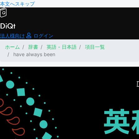
本文へスキップ
DiQt
法人様向け
ログイン
ホーム
辞書
英語 - 日本語
項目一覧
have always been