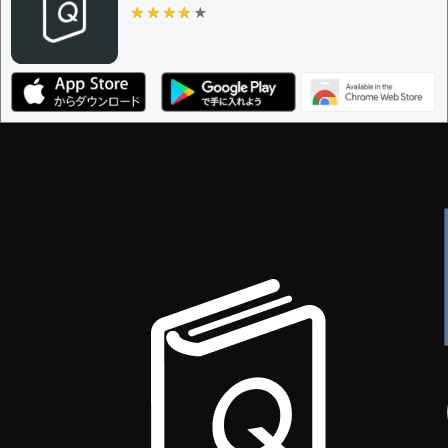
ザー
★★★★★
★★★★★
決定に必要な投票数 -
1
編集ガイドライン