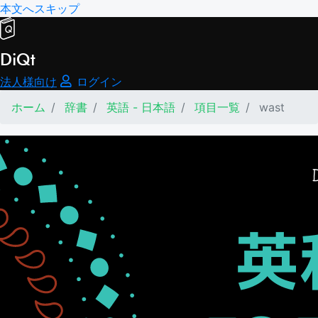
本文へスキップ
DiQt
法人様向け
ログイン
ホーム
辞書
英語 - 日本語
項目一覧
wast