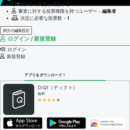
項目名の変更を審査する
審査に対する投票権限を持つユーザー -
編集者
決定に必要な投票数 -
1
例文の編集設定
ログイン / 新規登録
例文の編集権限を持つユーザー -
すべてのユーザー
例文の編集を審査する
ログイン
例文の削除を審査する
新規登録
審査に対する投票権限を持つユーザー -
編集者
決定に必要な投票数 -
1
アプリをダウンロード！
問題の編集設定
問題の編集権限を持つユーザー -
すべてのユーザー
DiQt（ディクト）
審査に対する投票権限を持つユーザー -
すべてのユー
無料
ザー
★★★★★
★★★★★
決定に必要な投票数 -
1
編集ガイドライン