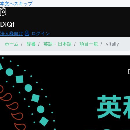
本文へスキップ
DiQt
法人様向け
ログイン
ホーム
辞書
英語 - 日本語
項目一覧
vitally