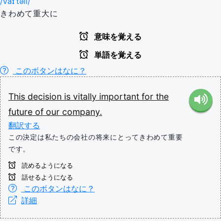
/vaɪˈtəli/
きわめて重大に
意味を覚える
単語を覚える
このボタンはなに？
This
decision
is
vitally
important
for
the
future
of
our
company.
翻訳する
この決定は私たちの会社の将来にとってきわめて重要
です。
読めるようになる
話せるようになる
このボタンはなに？
詳細